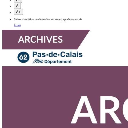
A
A+
Baisse d’audition, malentendant ou sourd, appelez-nous via
Acceo