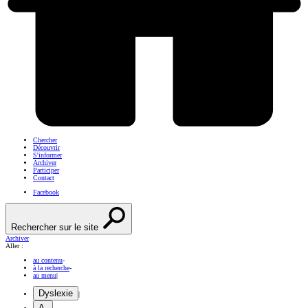
Chercher
Découvrir
S'informer
Archiver
Participer
Contact
Facebook
Rechercher sur le site
Archiver
Aller :
au contenu
-
à la recherche
-
au menu
|
Dyslexie
|
A-