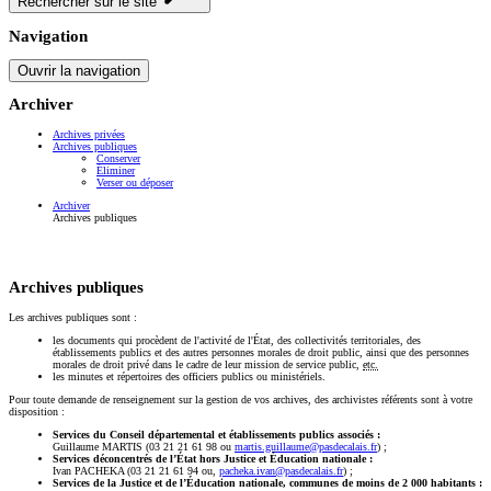
Rechercher sur le site
Navigation
Ouvrir la navigation
Archiver
Archives privées
Archives publiques
Conserver
Éliminer
Verser ou déposer
Archiver
Archives publiques
Archives publiques
Les archives publiques sont :
les documents qui procèdent de l'activité de l'État, des collectivités territoriales, des
établissements publics et des autres personnes morales de droit public, ainsi que des personnes
morales de droit privé dans le cadre de leur mission de service public,
etc.
les minutes et répertoires des officiers publics ou ministériels.
Pour toute demande de renseignement sur la gestion de vos archives, des archivistes référents sont à votre
disposition :
Services du Conseil départemental et établissements publics associés :
Guillaume MARTIS (03 21 21 61 98 ou
martis.guillaume@pasdecalais.fr
) ;
Services déconcentrés de l’État hors Justice et Éducation nationale :
Ivan PACHEKA (03 21 21 61 94 ou,
pacheka.ivan@pasdecalais.fr
) ;
Services de la Justice et de l’Éducation nationale, communes de moins de 2 000 habitants
: