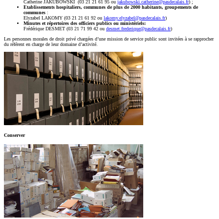
Catherine JAKUBOWSKI (03 21 21 61 95 ou
jakubowski.catherine@pasdecalais.fr
) ;
Etablissements hospitaliers, communes de plus de 2000 habitants,
groupements de
communes
:
Elyzabel LAKOMY (03 21 21 61 92 ou
lakomy.elyzabel@pasdecalais.fr
)
Minutes et répertoires des officiers publics ou ministériels
:
Frédérique DESMET (03 21 71 99 42 ou
desmet.frederique@pasdecalais.fr
)
Les personnes morales de droit privé chargées d’une mission de service public sont invitées à se rapprocher
du référent en charge de leur domaine d’activité.
Conserver