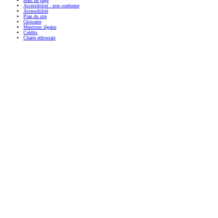
Haut de page
Accessibilité : non conforme
Accessibilité
Plan du site
Glossaire
Mentions légales
Crédits
Charte éditoriale