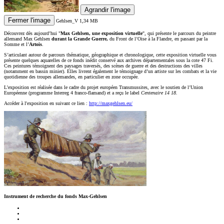
Agrandir l'image
Fermer l'image
Gehlsen_V
1,34 MB
Découvrez dès aujourd’hui "
Max Gehlsen, une exposition virtuelle
", qui présente le parcours du peintre
allemand Max Gehlsen
durant la Grande Guerre,
du Front de l’Oise à la Flandre, en passant par la
Somme et l’
Artois
.
S’articulant autour de parcours thématique, géographique et chronologique, cette exposition virtuelle vous
présente quelques aquarelles de ce fonds inédit conservé aux archives départementales sous la cote 47 Fi.
Ces peintures témoignent des paysages traversés, des scènes de guerre et des destructions des villes
(notamment en bassin minier). Elles livrent également le témoignage d’un artiste sur les combats et la vie
quotidienne des troupes allemandes, en particulier en zone occupée.
L'exposition est réalisée dans le cadre du projet européen Transmussites, avec le soutien de l’Union
Européenne (programme Interreg 4 franco-flamand) et a reçu le label
Centenaire 14 18.
Accéder à l'exposition en suivant ce lien :
http://maxgehlsen.eu/
Instrument de recherche du fonds Max-Gehlsen