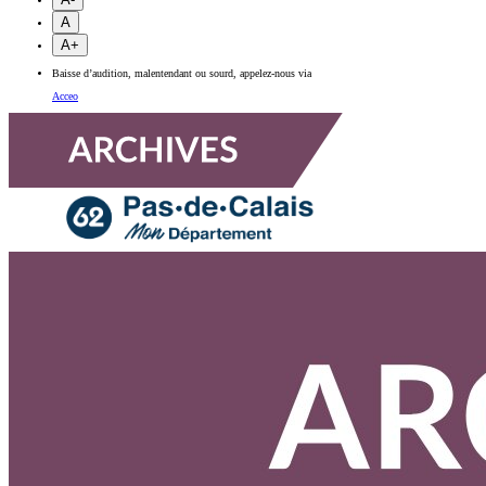
A
A+
Baisse d’audition, malentendant ou sourd, appelez-nous via
Acceo