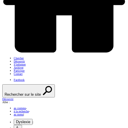
Chercher
Découvrir
S'informer
Archiver
Participer
Contact
Facebook
Rechercher sur le site
Découvrir
Aller :
au contenu
-
à la recherche
-
au menu
|
Dyslexie
|
A-