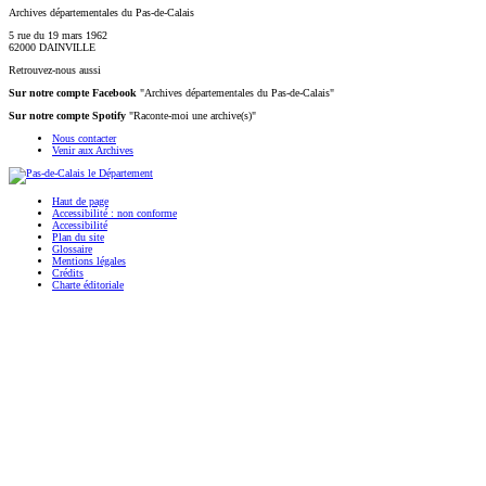
Archives départementales du Pas-de-Calais
5 rue du 19 mars 1962
62000 DAINVILLE
Retrouvez-nous aussi
Sur notre compte Facebook
"Archives départementales du Pas-de-Calais"
Sur notre compte Spotify
"Raconte-moi une archive(s)"
Nous contacter
Venir aux Archives
Haut de page
Accessibilité : non conforme
Accessibilité
Plan du site
Glossaire
Mentions légales
Crédits
Charte éditoriale