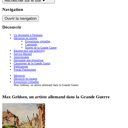
Rechercher sur le site
Navigation
Ouvrir la navigation
Découvrir
Un document à l'honneur
Découvrir en images
Expositions virtuelles
Carrousels
Images de la Grande Guerre
Raconte-moi une archive(s)
Service éducatif
Anniversaires
Emprunter une exposition
Chroniques de la Grande Guerre
Publications
Portail Patrimoines
Découvrir
Découvrir en images
Expositions virtuelles
Max Gehlsen, un artiste allemand dans la Grande Guerre
Max Gehlsen, un artiste allemand dans la Grande Guerre