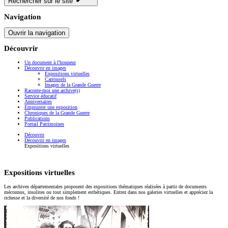
Rechercher sur le site
Navigation
Ouvrir la navigation
Découvrir
Un document à l'honneur
Découvrir en images
Expositions virtuelles
Carrousels
Images de la Grande Guerre
Raconte-moi une archive(s)
Service éducatif
Anniversaires
Emprunter une exposition
Chroniques de la Grande Guerre
Publications
Portail Patrimoines
Découvrir
Découvrir en images
Expositions virtuelles
Expositions virtuelles
Les archives départementales proposent des expositions thématiques réalisées à partir de documents
méconnus, insolites ou tout simplement esthétiques. Entrez dans nos galeries virtuelles et appréciez la
richesse et la diversité de nos fonds !