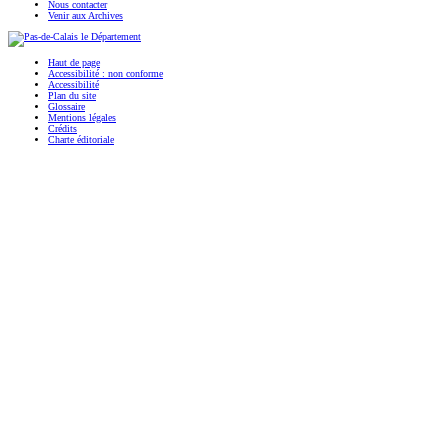
Nous contacter
Venir aux Archives
Haut de page
Accessibilité : non conforme
Accessibilité
Plan du site
Glossaire
Mentions légales
Crédits
Charte éditoriale