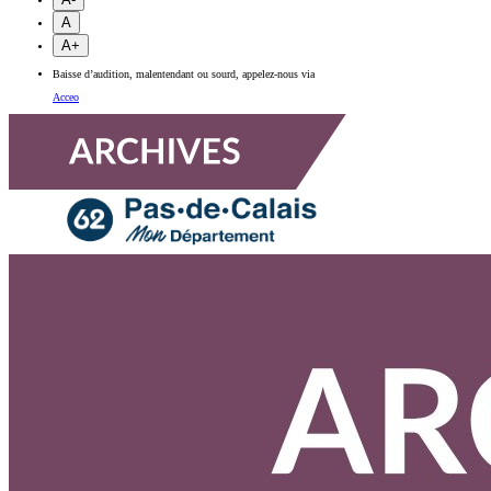
A
A+
Baisse d’audition, malentendant ou sourd, appelez-nous via
Acceo