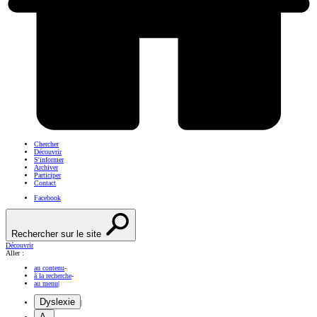
Chercher
Découvrir
S'informer
Archiver
Participer
Contact
Facebook
Rechercher sur le site
Découvrir
Aller :
au contenu
-
à la recherche
-
au menu
|
Dyslexie
|
A-