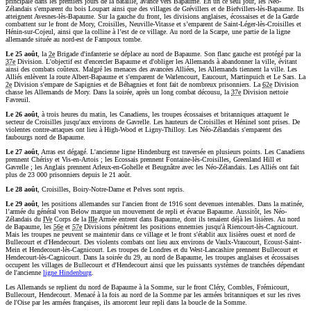
principale dans les premiers jours de la bataille, avance vers Bapaume. En un ce seul jour, les Néo-
Zélandais s'emparent du bois Loupart ainsi que des villages de Grévillers et de Biefvillers-lès-Bapaume. Ils
atteignent Avesnes-lès-Bapaume. Sur la gauche du front, les divisions anglaises, écossaises et de la Garde
combattent sur le front de Mory, Croisilles, Neuville-Vitasse et s’emparent de Saint-Léger-lès-Croisilles et
Hénin-sur-Cojeul, ainsi que la colline à l’est de ce village. Au nord de la Scarpe, une partie de la ligne
allemande située au nord-est de Fampoux tombe.
Le 25 août
, la
2e
Brigade d'infanterie se déplace au nord de Bapaume. Son flanc gauche est protégé par la
37e
Division. L'objectif est d'encercler Bapaume et d'obliger les Allemands à abandonner la ville, évitant
ainsi des combats coûteux. Malgré les menaces des avancées Alliées, les Allemands tiennent la ville. Les
Alliés enlèvent la route Albert-Bapaume et s'emparent de Warlencourt, Eaucourt, Martinpuich et Le Sars. La
2e
Division s'empare de Sapignies et de Béhagnies et font fait de nombreux prisonniers. La
62e
Division
chasse les Allemands de Mory. Dans la soirée, après un long combat décousu, la
37e
Division nettoie
Favreuil.
Le 26 août
, à trois heures du matin, les Canadiens, les troupes écossaises et britanniques attaquent le
secteur de Croisilles jusqu'aux environs de Gavrelle. Les hauteurs de Croisilles et Héninel sont prises. De
violentes contre-attaques ont lieu à High-Wood et Ligny-Thilloy. Les Néo-Zélandais s'emparent des
faubourgs nord de Bapaume.
Le 27 août
, Arras est dégagé. L'ancienne ligne Hindenburg est traversée en plusieurs points. Les Canadiens
prennent Chérisy et Vis-en-Artois ; les Ecossais prennent Fontaine-lès-Croisilles, Greenland Hill et
Gavrelle ; les Anglais prennent Arleux-en-Gohelle et Beugnâtre avec les Néo-Zélandais. Les Alliés ont fait
plus de 23 000 prisonniers depuis le 21 août.
Le 28 août
, Croisilles, Boiry-Notre-Dame et Pelves sont repris.
Le 29 août
, les positions allemandes sur l'ancien front de 1916 sont devenues intenables. Dans la matinée,
l’armée du général von Below marque un mouvement de repli et évacue Bapaume. Aussitôt, les Néo-
Zélandais du
IVe
Corps de la
IIIe
Armée entrent dans Bapaume, dont ils tenaient déjà les lisières. Au nord
de Bapaume, les
56e
et
57e
Divisions pénètrent les positions ennemies jusqu'à Riencourt-lès-Cagnicourt.
Mais les troupes ne peuvent se maintenir dans ce village et le front s'établit aux lisières ouest et nord de
Bullecourt et d'Hendecourt. Des violents combats ont lieu aux environs de Vaulx-Vraucourt, Ecoust-Saint-
Mein et Hendecourt-lès-Cagnicourt. Les troupes de Londres et du West-Lancashire prennent Bullecourt et
Hendecourt-lès-Cagnicourt. Dans la soirée du 29, au nord de Bapaume, les troupes anglaises et écossaises
occupent les villages de Bullecourt et d'Hendecourt ainsi que les puissants systèmes de tranchées dépendant
de l'ancienne
ligne Hindenburg
.
Les Allemands se replient du nord de Bapaume à la Somme, sur le front Cléry, Combles, Frémicourt,
Bullecourt, Hendecourt. Menacé à la fois au nord de la Somme par les armées britanniques et sur les rives
de l'Oise par les armées françaises, ils amorcent leur repli dans la boucle de la Somme.