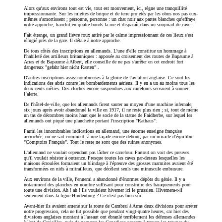
Alors qu'aux environs tout est vie, tout est mouvement, ici, règne une tranquillité
impressionnante. Sur les miettes de brique et de terre projetés par les obus nos pas eux-
mêmes s'amortissent ; personne, personne : un chat noir aux pattes blanches qu'effraye
notre approche, franchit en quatre bonds la rue et disparaît dans un soupirail de cave.
Fait étrange, un grand lièvre roux attiré par le calme impressionnant de ces lieux s'est
réfugié près de la gare. Il détale à notre approche.
De tous côtés des inscriptions en allemands. L'une d'elle constitue un hommage à
l'habileté des artilleurs britanniques : apposée au croisement des routes de Bapaume à
Arras et de Bapaume à Albert, elle conseille de ne pas s'arrêter en cet endroit fort
dangereux
gefahr hier nicht Rasten
.
D'autres inscriptions assez nombreuses à la gloire de l'aviation anglaise. Ce sont les
indications des abris contre les bombardements aériens. Il y en a un au moins tous les
deux cents mètres. Des cloches encore suspendues aux carrefours servaient à sonner
l’alerte.
De l'hôtel-de-ville, que les allemands firent sauter au moyen d'une machine infernale,
six jours après avoir abandonné la ville en 1917, il ne reste plus rien ; si, tout de même
un tas de décombres moins haut que le socle de la statue de Faidherbe, sur lequel les
allemands ont piqué une planchette portant l'inscription "Rathaus".
Parmi les innombrables indications en allemand, une énorme enseigne française
accrochée, on ne sait comment, à une façade encore debout, par un miracle d'équilibre
"Comptoirs Français". Tout le reste ne sont que des ruines anonymes.
L'allemand ne voulait cependant pas lâcher ce carrefour. Partout on voit des preuves
qu'il voulait résister à outrance. Presque toutes les caves par-dessus lesquelles les
maisons écroulées formaient un blindage à l'épreuve des grosses marmites avaient été
transformées en nids à mitrailleurs, que décèlent seuls une minuscule embrasure.
Aux environs de la ville, l'ennemi a abandonné d'énormes dépôts du génie. Il y a
notamment des planches en nombre suffisant pour construire des baraquements pour
toute une division. Ah ! ah ! Ils voulaient hiverner ici le prussien. Hivernera-t-il
seulement dans la ligne Hindenburg ? Ce n'est pas bien sûr.
Avant-hier ils avaient amené sur la route de Cambrai à Arras deux divisions pour arrêter
notre progression, cela ne fut possible que pendant vingt-quatre heures, car hier des
divisions anglaises montant à l'assaut ont ébranlé terriblement les défenses allemandes