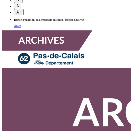
A
A+
Baisse d’audition, malentendant ou sourd, appelez-nous via
Acceo