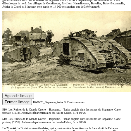
garde s'avancent vers l'est et au-delà de la grande route d'Arras à Bapaume qui commence donc à être
débordée par le nord. Les villages de Gomiécourt, Ervillers, Hamelincourt, Boyelles, Boiry-Becquerelle,
Achiet-le-Grand et Bihucourt sont repris et 14 000 prisonniers ont déjà été capturés.
Agrandir l'image
Fermer l'image
18-08-29_Bapaume_tanks
© Droits réservés
510. Les Ruines de la Grande Guerre. - Bapaume. - Tanks anglais dans les ruines de Bapaume. Carte
postale, [1918]. Archives départementales du Pas-de-Calais, 5 Fi 80/26.
510. Les Ruines de la Grande Guerre. - Bapaume. - Tanks anglais dans les ruines de Bapaume. Carte
postale, [1918]. Archives départementales du Pas-de-Calais, 5 Fi 80/26.
Le 24 août
, la Division néo-zélandaise, qui a joué un rôle de soutien sur le flanc droit de l'attaque