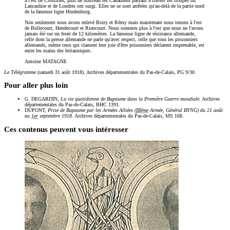
à l'est de Croisilles, puis de nouveau les Canadiens passant à travers les troupes du
Lancashire et de Londres ont surgi. Elles ne se sont arrêtées qu'au-delà de la partie nord
de la fameuse ligne Hindenburg.
Non seulement nous avons enlevé Boiry et Rémy mais maintenant nous tenons à l'est
de Bullecourt, Hendecourt et Riencourt. Nous sommes plus à l'est que nous ne l'avons
jamais été sur un front de 12 kilomètres. La fameuse ligne de résistance allemande,
celle dont la presse allemande ne parle qu'avec respect, celle que tous les prisonniers
allemands, même ceux qui clament leur joie d'être prisonniers déclarent imprenable, est
entre les mains des britanniques.
Antoine MATAGNE
Le Télégramme
(samedi 31 août 1918). Archives départementales du Pas-de-Calais, PG 9/30.
Pour aller plus loin
G. DEGARDIN,
La vie quotidienne de Bapaume dans la Première Guerre mondiale
. Archives
départementales du Pas-de-Calais, BHC 1391.
DUPONT,
Prise de Bapaume par les Armées Alliées (
IIIème
Armée, Général BYNG) du 21 août
au
1er
septembre 1918
. Archives départementales du Pas-de-Calais, MS 168.
Ces contenus peuvent vous intéresser