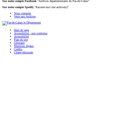
Sur notre compte Facebook
"Archives départementales du Pas-de-Calais"
Sur notre compte Spotify
"Raconte-moi une archive(s)"
Nous contacter
Venir aux Archives
Haut de page
Accessibilité : non conforme
Accessibilité
Plan du site
Glossaire
Mentions légales
Crédits
Charte éditoriale