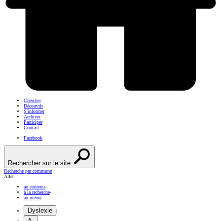
Chercher
Découvrir
S'informer
Archiver
Participer
Contact
Facebook
Rechercher sur le site
Recherche par commune
Aller :
au contenu
-
à la recherche
-
au menu
|
Dyslexie
|
A-