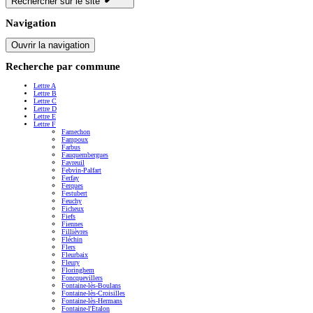
Rechercher sur le site
Navigation
Ouvrir la navigation
Recherche par commune
Lettre A
Lettre B
Lettre C
Lettre D
Lettre E
Lettre F
Famechon
Fampoux
Farbus
Fauquembergues
Favreuil
Febvin-Palfart
Ferfay
Ferques
Festubert
Feuchy
Ficheux
Fiefs
Fiennes
Fillièvres
Fléchin
Flers
Fleurbaix
Fleury
Floringhem
Foncquevillers
Fontaine-lès-Boulans
Fontaine-lès-Croisilles
Fontaine-lès-Hermans
Fontaine-l'Étalon