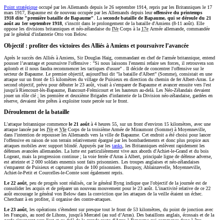
Point stratégique
occupé par les Allemands depuis le 26 septembre 1914, repris par les Britanniques le 17
mars 1917, Bapaume est de nouveau occupée par les Allemands depuis leur
offensive du printemps
1918 dite "première bataille de Bapaume"
. La
seconde bataille de Bapaume, qui se déroule du 21
août au 1er septembre 1918
, s'inscrit dans le prolongement de la bataille d'Amiens (8-11 août). Elle
oppose les divisions britanniques et néo-zélandaise du
IVe
Corps à la
17e
Armée allemande, commandée
par le général d'infanterie Otto von Below.
Objectif : profiter des victoires des Alliés à Amiens et poursuivre l’avancée
Après le succès des Alliés à Amiens, Sir Douglas Haig, commandant en chef de l'armée britannique, entend
pousser l’avantage et poursuivre l'offensive :
Si nous laissons l'ennemi refaire ses forces, il retrouvera son
aplomb et il nous faudra recommencer les tactiques d'usure
. Il décide de concentrer l'offensive sur le
secteur de Bapaume. Le premier objectif, aujourd'hui dit "la bataille d'Albert" (Somme), consistait en une
attaque sur un front de 15 kilomètres du village de Puisieux en direction du chemin de fer Albert-Arras. Le
second objectif, prévu pour débuter le 23 août, visait à s'emparer de Bapaume et avancer ensuite vers l'est
jusqu'à Riencourt-lès-Bapaume, Bancourt-Frémicourt et les hauteurs au-delà. Les Néo-Zélandais devaient
jouer un rôle clé ; les première et deuxième Brigades d'infanterie de la Division néo-zélandaise, gardées en
réserve, devaient être prêtes à exploiter toute percée sur le front.
Déroulement de la bataille
L'attaque britannique commence
le 21 août
à 4 heures 55, sur un front d'environ 15 kilomètres, avec une
attaque lancée par les
IVe
et
VIe
Corps de la troisième Armée de Miraumont (Somme) à Moyenneville,
dans l'intention de repousser les Allemands vers la ville de Bapaume. Cet endroit a été choisi pour lancer
l'offensive en raison de son terrain relativement épargné par les bombardements et donc plus propice aux
attaques mobiles avec support blindé. Appuyés par les
tanks
, les Britanniques enlèvent rapidement les
défenses avancées allemandes. La lutte est particulièrement vive aux abords d'Achiet-le-Grand et du bois
Logeast, mais la progression continue ; la voie ferrée d'Arras à Albert, principale ligne de défense adverse,
est atteinte et 2 000 soldats ennemis sont faits prisonniers. Les troupes anglaises et néo-zélandaises
s'emparent de Puisieux et capturent plus de 100 prisonniers. Bucquoy, Ablainzevelle, Moyenneville,
Achiet-le-Petit et Courcelles-le-Comte sont également repris.
Le 22 août
, peu de progrès sont réalisés, car le général Byng indique que l'objectif de la journée est de
consolider les acquis et de préparer un nouveau mouvement pour le 23 août. L'inactivité relative de ce 22
août encourage le général von Below dans la conviction que les attaques de la veille étaient un échec.
Cherchant à en profiter, il organise des contre-attaques.
Le 23 août
, les opérations s'étendent sur presque tout le front de 53 kilomètres, du point de jonction avec
les Français, au nord de Lihons, jusqu'à Mercatel (au sud d’Arras). Des bataillons anglais, écossais et de la