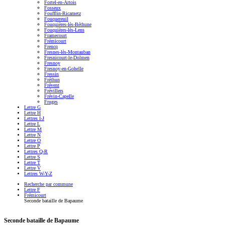
Fortel-en-Artois
Fosseux
Foufflin-Ricametz
Fouquereuil
Fouquières-lès-Béthune
Fouquières-lès-Lens
Framecourt
Frémicourt
Frencq
Fresnes-lès-Montauban
Fresnicourt-le-Dolmen
Fresnoy
Fresnoy-en-Gohelle
Fressin
Fréthun
Frévent
Frévillers
Frévin-Capelle
Fruges
Lettre G
Lettre H
Lettres I-J
Lettre L
Lettre M
Lettre N
Lettre O
Lettre P
Lettres Q-R
Lettre S
Lettre T
Lettre V
Lettres W-Y-Z
Recherche par commune
Lettre F
Frémicourt
Seconde bataille de Bapaume
Seconde bataille de Bapaume