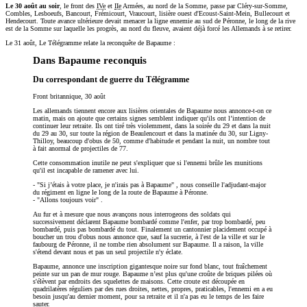
Le 30 août au soir
, le front des
IVe
et
IIe
Armées, au nord de la Somme, passe par Cléry-sur-Somme,
Combles, Lesboeufs, Bancourt, Frémicourt, Vraucourt, lisière ouest d'Ecoust-Saint-Mein, Bullecourt et
Hendecourt. Toute avance ultérieure devait menacer la ligne ennemie au sud de Péronne, le long de la rive
est de la Somme sur laquelle les progrès, au nord du fleuve, avaient déjà forcé les Allemands à se retirer.
Le 31 août, Le Télégramme relate la reconquête de Bapaume :
Dans Bapaume reconquis
Du correspondant de guerre du Télégramme
Front britannique, 30 août
Les allemands tiennent encore aux lisières orientales de Bapaume nous annonce-t-on ce
matin, mais on ajoute que certains signes semblent indiquer qu'ils ont l’intention de
continuer leur retraite. Ils ont tiré très violemment, dans la soirée du 29 et dans la nuit
du 29 au 30, sur toute la région de Beaulencourt et dans la matinée du 30, sur Ligny-
Thilloy, beaucoup d'obus de 50, comme d'habitude et pendant la nuit, un nombre tout
à fait anormal de projectiles de 77.
Cette consommation inutile ne peut s'expliquer que si l'ennemi brûle les munitions
qu'il est incapable de ramener avec lui.
-
Si j’étais à votre place, je n'irais pas à Bapaume
, nous conseille l'adjudant-major
du régiment en ligne le long de la route de Bapaume à Péronne.
-
Allons toujours voir
.
Au fur et à mesure que nous avançons nous interrogeons des soldats qui
successivement déclarent Bapaume bombardé comme l'enfer, par trop bombardé, peu
bombardé, puis pas bombardé du tout. Finalement un cantonnier placidement occupé à
boucher un trou d'obus nous annonce que, sauf la sucrerie, à l'est de la ville et sur le
faubourg de Péronne, il ne tombe rien absolument sur Bapaume. Il a raison, la ville
s'étend devant nous et pas un seul projectile n'y éclate.
Bapaume, annonce une inscription gigantesque noire sur fond blanc, tout fraîchement
peinte sur un pan de mur rouge. Bapaume n’est plus qu'une croûte de briques pilées où
s'élèvent par endroits des squelettes de maisons. Cette croute est découpée en
quadrilatères réguliers par des rues droites, nettes, propres, praticables, l'ennemi en a eu
besoin jusqu'au dernier moment, pour sa retraite et il n'a pas eu le temps de les faire
sauter.