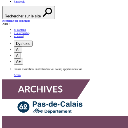
Facebook
Rechercher sur le site
Recherche par commune
Aller :
au contenu
-
à la recherche
-
au menu
|
Dyslexie
|
A-
A
A+
Baisse d’audition, malentendant ou sourd, appelez-nous via
Acceo