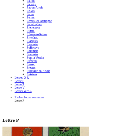
Palluel
Parenty
Pas-en-Artois
Pelves
Penin
Pernes
Pernes-lès-Boulogne
Peuplingues
Pierremont
Pihem
Pihen-lès-Guînes
Pittefaux
Planques
Plouvain
Polincove
Pommera
Pommier
Pont-à-Vendin
Prédefin
Pressy
Preures
Pronville-en-Artois
Puisieux
Lettres Q-R
Lettre S
Lettre T
Lettre V
Lettres W-Y-Z
Recherche par commune
Lettre P
Lettre P