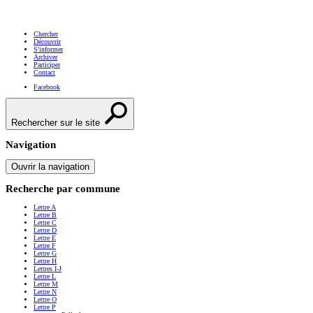
Chercher
Découvrir
S'informer
Archiver
Participer
Contact
Facebook
Rechercher sur le site
Navigation
Ouvrir la navigation
Recherche par commune
Lettre A
Lettre B
Lettre C
Lettre D
Lettre E
Lettre F
Lettre G
Lettre H
Lettres I-J
Lettre L
Lettre M
Lettre N
Lettre O
Lettre P