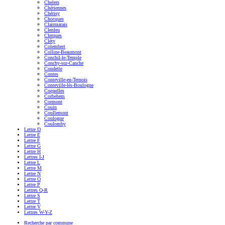
Chelers
Chériennes
Chérisy
Chocques
Clairmarais
Clenleu
Clerques
Cléty
Colembert
Colline-Beaumont
Conchil-le-Temple
Conchy-sur-Canche
Condette
Contes
Conteville-en-Ternois
Conteville-lès-Boulogne
Coquelles
Corbehem
Cormont
Couin
Coullemont
Coulogne
Coulomby
Lettre D
Lettre E
Lettre F
Lettre G
Lettre H
Lettres I-J
Lettre L
Lettre M
Lettre N
Lettre O
Lettre P
Lettres Q-R
Lettre S
Lettre T
Lettre V
Lettres W-Y-Z
Recherche par commune