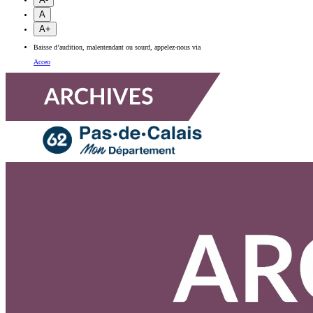
A
A+
Baisse d’audition, malentendant ou sourd, appelez-nous via
Acceo