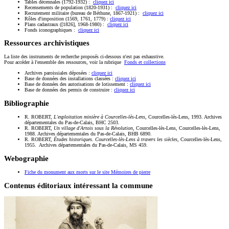
Tables décennales (1792-1932) :
cliquez ici
Recensements de population (1820-1931) :
cliquez ici
Recrutement militaire (bureau de Béthune, 1867-1921) :
cliquez ici
Rôles d'imposition (1569, 1761, 1779) :
cliquez ici
Plans cadastraux ([1826], 1968-1980) :
cliquez ici
Fonds iconographiques :
cliquez ici
Ressources archivistiques
La liste des instruments de recherche proposés ci-dessous n'est pas exhaustive.
Pour accéder à l'ensemble des ressources, voir la rubrique
Fonds et collections
Archives paroissiales déposées :
cliquez ici
Base de données des installations classées :
cliquez ici
Base de données des autorisations de lotissement :
cliquez ici
Base de données des permis de construire :
cliquez ici
Bibliographie
R. ROBERT,
L'exploitation minière à Courcelles-lès-Lens
, Courcelles-lès-Lens, 1993. Archives
départementales du Pas-de-Calais, BHC 2503.
R. ROBERT,
Un village d'Artois sous la Révolution
, Courcelles-lès-Lens, Courcelles-lès-Lens,
1988. Archives départementales du Pas-de-Calais, BHB 6890.
R. ROBERT,
Études historiques. Courcelles-lès-Lens à travers les siècles
, Courcelles-lès-Lens,
1955. Archives départementales du Pas-de-Calais, MS 459.
Webographie
Fiche du monument aux morts sur le site Mémoires de pierre
Contenus éditoriaux intéressant la commune