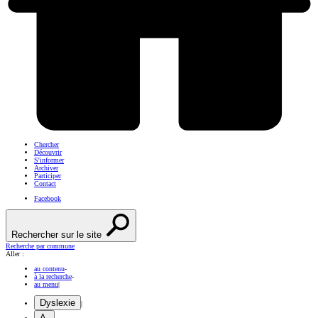
Chercher
Découvrir
S'informer
Archiver
Participer
Contact
Facebook
Rechercher sur le site
Recherche par commune
Aller :
au contenu
-
à la recherche
-
au menu
|
Dyslexie
|
A-