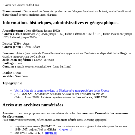
Blason de Courcelles-lès-Lens.
Blasonnement :
D'azur semé de fleurs de lys d'or, au cerf d'argent brochant sur le tout, au chef ondé aussi
d'azur chargé de trois merlettes aussi d'argent.
Informations historiques, administratives et géographiques
Arrondissement :
Lens (Béthune jusque 1962)
Canton :
Hénin-Beaumont-2 (Carvin jusque 1962, Hénin-Liétard de 1962 à 1970, Hénin-Beaumont jusque
1973, Leforest jusque 2015)
District (1790) :
Arras
Canton (1790) :
Hénin-Liétard
Province :
Artois (une partie de Courcelles-lès-Lens appartenait au Cambrésis et dépendait du bailliage du
chapitre métropolitain de Cambrai)
Juridiction supérieure :
Conseil d'Artois
Bailliage :
Lens
Coutume :
Artois (coutume particulière : Lens bailliage)
Diocèse :
Arras
Vocable :
Saint Vaast
Topographie
Voir la fiche de la commune dans le
Dictionnaire topographique de la France
J.-C. MALSY,
Dictionnaire des noms de lieux et des lieux-dits du Pas-de-
Calais
, Arras, 2018. Archives départementales du Pas-de-Calais, BHD 1208
Accès aux archives numérisées
Attention !
Les liens proposés vers les formulaires de recherche
concernent l'ensemble des communes
du département
.
Pour affiner votre recherche, sélectionnez la commune désirée dans le champ approprié.
Registres paroissiaux (1609-1792. Les inventaires anciens signalent des actes pour les années
1689-1707, aujourd'hui en déficit) :
cliquez ici
État civil (1792-1942) :
cliquez ici