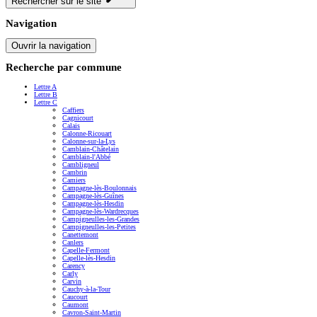
Rechercher sur le site
Navigation
Ouvrir la navigation
Recherche par commune
Lettre A
Lettre B
Lettre C
Caffiers
Cagnicourt
Calais
Calonne-Ricouart
Calonne-sur-la-Lys
Camblain-Châtelain
Camblain-l'Abbé
Cambligneul
Cambrin
Camiers
Campagne-lès-Boulonnais
Campagne-lès-Guînes
Campagne-lès-Hesdin
Campagne-lès-Wardrecques
Campigneulles-les-Grandes
Campigneulles-les-Petites
Canettemont
Canlers
Capelle-Fermont
Capelle-lès-Hesdin
Carency
Carly
Carvin
Cauchy-à-la-Tour
Caucourt
Caumont
Cavron-Saint-Martin