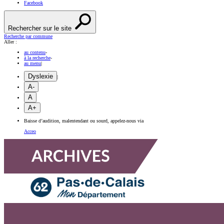
Facebook
Rechercher sur le site
Recherche par commune
Aller :
au contenu
-
à la recherche
-
au menu
|
Dyslexie
|
A-
A
A+
Baisse d’audition, malentendant ou sourd, appelez-nous via
Acceo