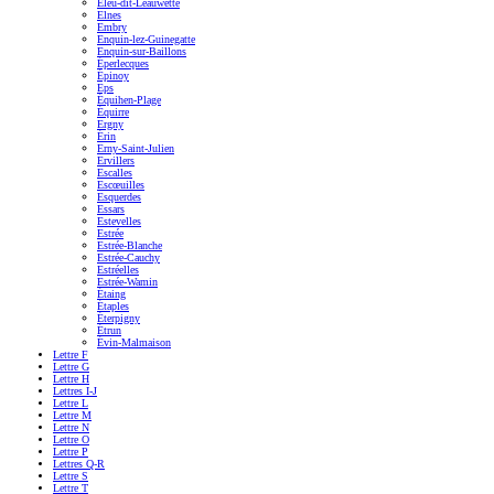
Éleu-dit-Leauwette
Elnes
Embry
Enquin-lez-Guinegatte
Enquin-sur-Baillons
Éperlecques
Épinoy
Eps
Équihen-Plage
Équirre
Ergny
Érin
Erny-Saint-Julien
Ervillers
Escalles
Escœuilles
Esquerdes
Essars
Estevelles
Estrée
Estrée-Blanche
Estrée-Cauchy
Estréelles
Estrée-Wamin
Étaing
Étaples
Éterpigny
Étrun
Évin-Malmaison
Lettre F
Lettre G
Lettre H
Lettres I-J
Lettre L
Lettre M
Lettre N
Lettre O
Lettre P
Lettres Q-R
Lettre S
Lettre T