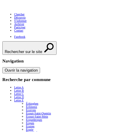
Chercher
Découvrir
S'informer
Archiver
Participer
Contact
Facebook
Rechercher sur le site
Navigation
Ouvrir la navigation
Recherche par commune
Lettre A
Lettre B
Lettre C
Lettre D
Lettre E
Échinghen
Éclimeux
Écoivres
Écourt-Saint-Quentin
Écoust-Saint-Mein
Ecquedecques
Ecques
Écuires
Écurie