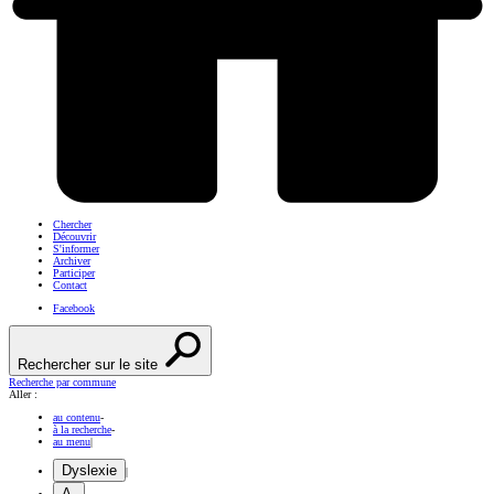
Chercher
Découvrir
S'informer
Archiver
Participer
Contact
Facebook
Rechercher sur le site
Recherche par commune
Aller :
au contenu
-
à la recherche
-
au menu
|
Dyslexie
|
A-