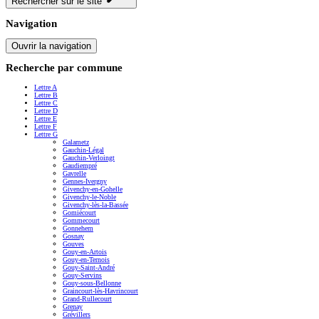
Rechercher sur le site
Navigation
Ouvrir la navigation
Recherche par commune
Lettre A
Lettre B
Lettre C
Lettre D
Lettre E
Lettre F
Lettre G
Galametz
Gauchin-Légal
Gauchin-Verloingt
Gaudiempré
Gavrelle
Gennes-Ivergny
Givenchy-en-Gohelle
Givenchy-le-Noble
Givenchy-lès-la-Bassée
Gomiécourt
Gommecourt
Gonnehem
Gosnay
Gouves
Gouy-en-Artois
Gouy-en-Ternois
Gouy-Saint-André
Gouy-Servins
Gouy-sous-Bellonne
Graincourt-lès-Havrincourt
Grand-Rullecourt
Grenay
Grévillers