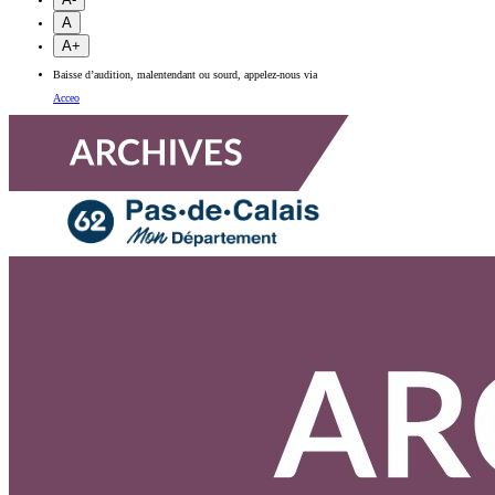
A
A+
Baisse d’audition, malentendant ou sourd, appelez-nous via
Acceo