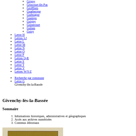
Grigny
Grincourt-lès-Pas
Groffliers
Guarbecque
Guémappe
Guemps
Guigny
Guinecourt
Guînes
Guisy
Lettre H
Lettres I-J
Lettre L
Lettre M
Lettre N
Lettre O
Lettre P
Lettres Q-R
Lettre S
Lettre T
Lettre V
Lettres W-Y-Z
Recherche par commune
Lettre G
Givenchy-lès-la-Bassée
Givenchy-lès-la-Bassée
Sommaire
Informations historiques, administratives et géographiques
Accès aux archives numérisées
Contenus éditoriaux