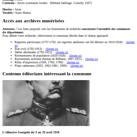
Coutume :
Artois (coutumes locales : Béthune bailliage, Cuinchy 1507)
Diocèse :
Arras
Vocable :
Saint Martin
Accès aux archives numérisées
Attention !
Les liens proposés vers les formulaires de recherche
concernent l'ensemble des communes
du département
.
Pour affiner votre recherche, sélectionnez la commune désirée dans le champ approprié.
Registres paroissiaux (1737-1792, les registres antérieurs ont été détruits en 1914-1918) :
cliquez
ici
État civil (1792-1913) :
cliquez ici
Tables décennales (1792-1922) :
cliquez ici
Recensements de population (1820-1926) :
cliquez ici
Recrutement militaire (bureau de Béthune, 1867-1921) :
cliquez ici
Rôles d'imposition (1569, 1760, 1780) :
cliquez ici
Plans cadastraux (1832, 1962-1981, 1999) :
cliquez ici
Contenus éditoriaux intéressant la commune
L'offensive Georgette du 9 au 29 avril 1918