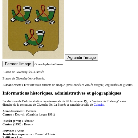
Agrandir l'image
Fermer l'image
Givenchy-lès-la-Bassée
Blason de Givenchy-lès-la-Bassée.
Blason de Givenchy-lès-la-Bassée.
Blasonnement :
D'or aux trois huchets de sinople, pavillonnés et virolés d'argent, enguichées de gueules.
Informations historiques, administratives et géographiques
Par décision de l’administration départementale du 26 frimaire an
IV
, la "couture de Risbourg" a été
distraite de la commune de Givenchy-lès-La-Bassée et rattachée à celle de
Cuinchy
.
Arrondissement :
Béthune
Canton :
Douvrin (Cambrin jusque 1991)
District (1790) :
Béthune
Canton (1790) :
Beuvry
Province :
Artois
Juridiction supérieure :
Conseil d'Artois
Bailliage :
Lens