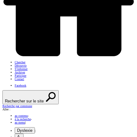
Chercher
Découvrir
S'informer
Archiver
Participer
Contact
Facebook
Rechercher sur le site
Recherche par commune
Aller :
au contenu
-
à la recherche
-
au menu
|
Dyslexie
|
A-