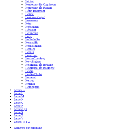
Helfaut
Hendecourt-lès-Cagnicourt
Hendecourt-lès-Ransart
Hénin-Beaumont
Héninel
Hénin-sur-Cojeul
Henneveux
Hénu
Herbinghen
Héricourt
Herlincourt
Herly
Herlin-le-Sec
Hermaville
Hermelinghen
Hermies
Hermin
Hernicourt
Hersin-Coupigny
Hervelinghen
Hesdigneul-lès-Béthune
Hesdigneul-lès-Boulogne
Hesdin
Hesdin-l'Abbé
Hesmond
Hestrus
Heuchin
Heuringhem
Lettres I-J
Lettre L
Lettre M
Lettre N
Lettre O
Lettre P
Lettres Q-R
Lettre S
Lettre T
Lettre V
Lettres W-Y-Z
Recherche par commune