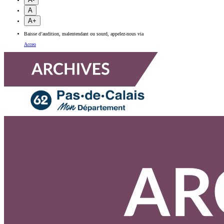
A
A+
Baisse d’audition, malentendant ou sourd, appelez-nous via
Acceo