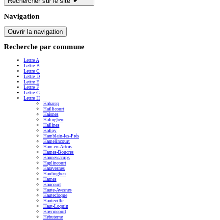
Rechercher sur le site
Navigation
Ouvrir la navigation
Recherche par commune
Lettre A
Lettre B
Lettre C
Lettre D
Lettre E
Lettre F
Lettre G
Lettre H
Habarcq
Haillicourt
Haisnes
Halinghen
Hallines
Halloy
Hamblain-les-Prés
Hamelincourt
Ham-en-Artois
Hames-Boucres
Hannescamps
Haplincourt
Haravesnes
Hardinghen
Harnes
Haucourt
Haute-Avesnes
Hautecloque
Hauteville
Haut-Loquin
Havrincourt
Hébuterne