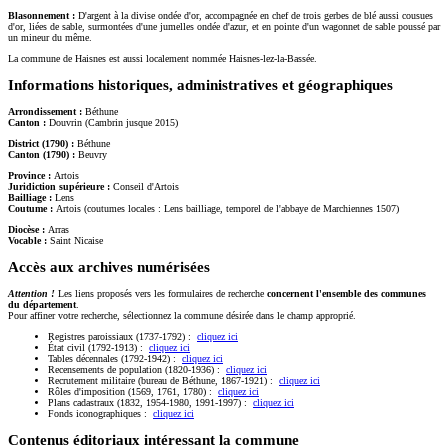
Blasonnement :
D'argent à la divise ondée d'or, accompagnée en chef de trois gerbes de blé aussi cousues
d'or, liées de sable, surmontées d'une jumelles ondée d'azur, et en pointe d'un wagonnet de sable poussé par
un mineur du même.
La commune de Haisnes est aussi localement nommée Haisnes-lez-la-Bassée.
Informations historiques, administratives et géographiques
Arrondissement :
Béthune
Canton :
Douvrin (Cambrin jusque 2015)
District (1790) :
Béthune
Canton (1790) :
Beuvry
Province :
Artois
Juridiction supérieure :
Conseil d'Artois
Bailliage :
Lens
Coutume :
Artois (coutumes locales : Lens bailliage, temporel de l'abbaye de Marchiennes 1507)
Diocèse :
Arras
Vocable :
Saint Nicaise
Accès aux archives numérisées
Attention !
Les liens proposés vers les formulaires de recherche
concernent l'ensemble des communes
du département
.
Pour affiner votre recherche, sélectionnez la commune désirée dans le champ approprié.
Registres paroissiaux (1737-1792) :
cliquez ici
État civil (1792-1913) :
cliquez ici
Tables décennales (1792-1942) :
cliquez ici
Recensements de population (1820-1936) :
cliquez ici
Recrutement militaire (bureau de Béthune, 1867-1921) :
cliquez ici
Rôles d'imposition (1569, 1761, 1780) :
cliquez ici
Plans cadastraux (1832, 1954-1980, 1991-1997) :
cliquez ici
Fonds iconographiques :
cliquez ici
Contenus éditoriaux intéressant la commune