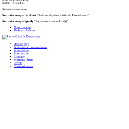
62000 DAINVILLE
Retrouvez-nous aussi
Sur notre compte Facebook
"Archives départementales du Pas-de-Calais"
Sur notre compte Spotify
"Raconte-moi une archive(s)"
Nous contacter
Venir aux Archives
Haut de page
Accessibilité : non conforme
Accessibilité
Plan du site
Glossaire
Mentions légales
Crédits
Charte éditoriale