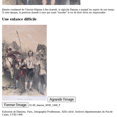
Dernier condamné de l'Ancien Régime à être écartelé, le régicide Damien a marqué les esprits de son temps.
À cette époque, la punition donnée à ceux qui osent "toucher" le roi de droit divin est impitoyable.
Une enfance difficile
Agrandir l'image
Fermer l'image
01-09_damien_6FID_1468_P
Exécution de Damiens, Paris, lithographie Prodhomme, XIXe siècle. Archives départementales du Pas-de-
Calais, 6 FID 1468.