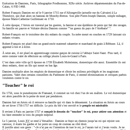
Exécution de Damiens, Paris, lithographie Prodhomme, XIXe siècle. Archives départementales du Pas-de-
Calais, 6 FID 1468.
Robert François Damien est né le 9 janvier 1715 rue d’Allongeville (actuelle rue du Calvaire) à La
Thieuloye, qui était alors un hameau de Monchy-Breton. Son père Pierre-Joseph Damien, simple ménager,
épouse Marie-Catherine Guillemant en 1710.
À cette époque, l’Artois est traversé par les guerres, la famine et une épidémie de peste qui fait des ravages.
Sa famille est pauvre et Voltaire décrira Damien comme "
un gueux du pays de l’Atrébatie
".
Robert-François est le troisième des dix enfants du couple. Sa mère meurt en couches en 1729 laissant six
enfants vivants.
Robert-François est placé chez un grand-oncle maternel cabaretier et marchand de grain à Béthune. Là, il
apprend à lire et à écrire.
À seize ans, il est placé en apprentissage comme garçon de cuisine à l’abbaye Saint-Vaast. Plus tard, il
entre comme valet de réfectoire au collège jésuite Louis-le-Grand à Paris.
C’est dans cette ville qu’il épouse en 1739 Élisabeth Molerienne, domestique elle aussi. Ensemble ils ont
deux enfants, dont un fils qui meurt en bas âge.
Damien multiplie alors les emplois de domestique et côtoie les milieux privilégiés et les magistrats
parisiens. Valet chez certains conseillers du Parlement de Paris, il entend récriminations et critiques parfois
virulentes contre le roi.
"Toucher" le roi
En 1756, sous le pseudonyme de Flamand, il commet un vol chez l’un de ses maîtres. Le vol domestique
est alors passible de la peine de mort par pendaison.
Damien fuit en Artois où il retrouve sa famille qui vit dans le dénuement. La situation en Artois au cours
de cet hiver 1756-1757 est difficile. Le prix du blé s’est envolé et le
peuple est misérable
.
Il revient à Paris en janvier 1757 et
conçoit le dessein de "toucher" le roi, pour attirer son attention
et
lui faire entendre la voix du peuple méprisé.
Le 5 janvier, Louis
XV
se rend à Versailles : Damien se fraye un chemin jusqu’au roi qui rejoint son
carrosse, il écarte les gardes et lui
porte un coup de couteau au côté droit.
Il justifie ainsi son geste : "
Je n’ai pas eu l’intention de tuer le roi, je l’aurais tué si j’avais voulu. Je ne