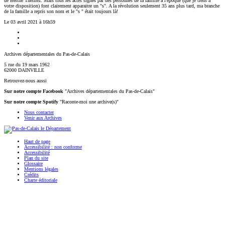
de Berthe Thelliez. Mais tous les actes signés par des personnes de la famille à l'epoque (que je tiens à
votre disposition) font clairement apparaitre un "s". A la révolution seulement 35 ans plus tard, ma branche
de la famille a repris son nom et le "s " était toujours là!
Le 03 avril 2021 à 16h59
Archives départementales du Pas-de-Calais
5 rue du 19 mars 1962
62000 DAINVILLE
Retrouvez-nous aussi
Sur notre compte Facebook
"Archives départementales du Pas-de-Calais"
Sur notre compte Spotify
"Raconte-moi une archive(s)"
Nous contacter
Venir aux Archives
Haut de page
Accessibilité : non conforme
Accessibilité
Plan du site
Glossaire
Mentions légales
Crédits
Charte éditoriale