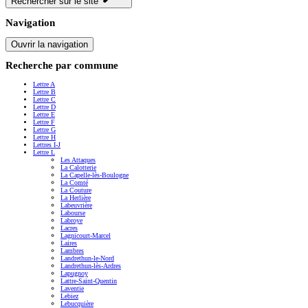
Rechercher sur le site
Navigation
Ouvrir la navigation
Recherche par commune
Lettre A
Lettre B
Lettre C
Lettre D
Lettre E
Lettre F
Lettre G
Lettre H
Lettres I-J
Lettre L
Les Attaques
La Calotterie
La Capelle-lès-Boulogne
La Comté
La Couture
La Herlière
Labeuvrière
Labourse
Labroye
Lacres
Lagnicourt-Marcel
Laires
Lambres
Landrethun-le-Nord
Landrethun-lès-Ardres
Lapugnoy
Lattre-Saint-Quentin
Laventie
Lebiez
Lebucquière