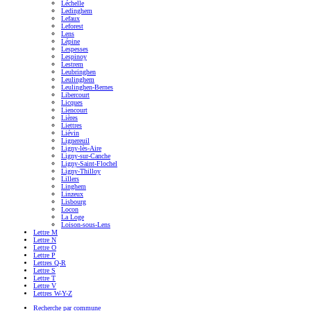
Léchelle
Ledinghem
Lefaux
Leforest
Lens
Lépine
Lespesses
Lespinoy
Lestrem
Leubringhen
Leulinghem
Leulinghen-Bernes
Libercourt
Licques
Liencourt
Lières
Liettres
Liévin
Lignereuil
Ligny-lès-Aire
Ligny-sur-Canche
Ligny-Saint-Flochel
Ligny-Thilloy
Lillers
Linghem
Linzeux
Lisbourg
Locon
La Loge
Loison-sous-Lens
Lettre M
Lettre N
Lettre O
Lettre P
Lettres Q-R
Lettre S
Lettre T
Lettre V
Lettres W-Y-Z
Recherche par commune