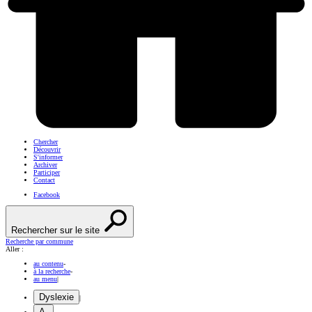
Chercher
Découvrir
S'informer
Archiver
Participer
Contact
Facebook
Rechercher sur le site
Recherche par commune
Aller :
au contenu
-
à la recherche
-
au menu
|
Dyslexie
|
A-