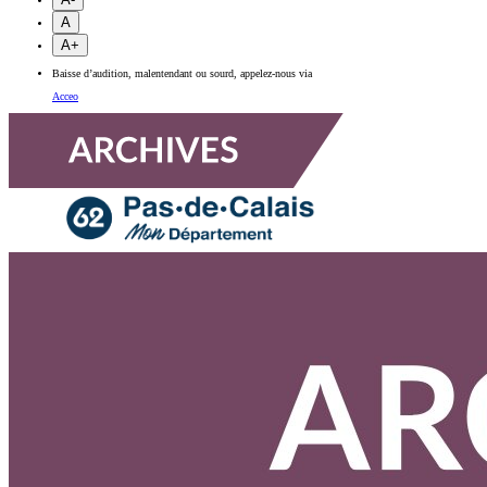
A
A+
Baisse d’audition, malentendant ou sourd, appelez-nous via
Acceo