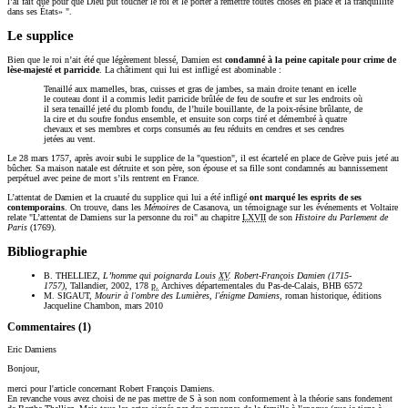
l’ai fait que pour que Dieu pût toucher le roi et le porter à remettre toutes choses en place et la tranquillité
dans ses États
".
Le supplice
Bien que le roi n’ait été que légèrement blessé, Damien est
condamné à la peine capitale pour crime de
lèse-majesté et parricide
. La châtiment qui lui est infligé est abominable :
Tenaillé aux mamelles, bras, cuisses et gras de jambes, sa main droite tenant en icelle
le couteau dont il a commis ledit parricide brûlée de feu de soufre et sur les endroits où
il sera tenaillé jeté du plomb fondu, de l’huile bouillante, de la poix-résine brûlante, de
la cire et du soufre fondus ensemble, et ensuite son corps tiré et démembré à quatre
chevaux et ses membres et corps consumés au feu réduits en cendres et ses cendres
jetées au vent.
Le 28 mars 1757, après avoir
s
ubi le supplice de la "question", il est écartelé en place de Grève puis jeté au
bûcher. Sa maison natale est détruite et son père, son épouse et sa fille sont condamnés au bannissement
perpétuel avec peine de mort s’ils rentrent en France.
L’attentat de Damien et la cruauté du supplice qui lui a été infligé
ont marqué les esprits de ses
contemporains
. On trouve, dans les
Mémoires
de Casanova, un témoignage sur les événements et Voltaire
relate "L’attentat de Damiens sur la personne du roi" au chapitre
LXVII
de son
Histoire du Parlement de
Paris
(1769).
Bibliographie
B. THELLIEZ,
L’homme qui poignarda Louis
XV
. Robert-François Damien (1715-
1757),
Tallandier, 2002, 178
p.
Archives départementales du Pas-de-Calais, BHB 6572
M. SIGAUT,
Mourir à l'ombre des Lumières, l'énigme Damiens
, roman historique, éditions
Jacqueline Chambon, mars 2010
Commentaires (
1
)
Eric Damiens
Bonjour,
merci pour l'article concernant Robert François Damiens.
En revanche vous avez choisi de ne pas mettre de S à son nom conformement à la théorie sans fondement