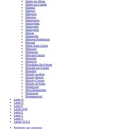
Marles-les-Mines
Marles-sur-Canche
Marœuil
Marquay
Marquion
Marquise
Martinpuich
Matringhem
Mazingarbe
Mazinghem
Mencas
Menneville
Mentque-Nortbécourt
Mercatel
Merck-Saint-Liévin
Méricourt
Merlimont
Metz-en-Couture
Meurchin
Mingoval
Moncheaux-lès-Frévent
Monchel-sur-Canche
Monchiet
Monchy-au-Bois
Monchy-Breton
Monchy-Cayeux
Monchy-le-Preux
Mondicourt
Mont-Bernanchon
Montcavrel
Montenescourt
Lettre N
Lettre O
Lettre P
Lettres Q-R
Lettre S
Lettre T
Lettre V
Lettres W-Y-Z
Recherche par commune