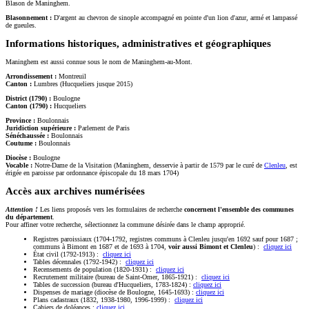
Blason de Maninghem.
Blasonnement :
D'argent au chevron de sinople accompagné en pointe d'un lion d'azur, armé et lampassé
de gueules.
Informations historiques, administratives et géographiques
Maninghem est aussi connue sous le nom de Maninghem-au-Mont.
Arrondissement :
Montreuil
Canton :
Lumbres (Hucqueliers jusque 2015)
District (1790) :
Boulogne
Canton (1790) :
Hucqueliers
Province :
Boulonnais
Juridiction supérieure :
Parlement de Paris
Sénéchaussée :
Boulonnais
Coutume :
Boulonnais
Diocèse :
Boulogne
Vocable :
Notre-Dame de la Visitation (Maninghem, desservie à partir de 1579 par le curé de
Clenleu
, est
érigée en paroisse par ordonnance épiscopale du 18 mars 1704)
Accès aux archives numérisées
Attention !
Les liens proposés vers les formulaires de recherche
concernent l'ensemble des communes
du département
.
Pour affiner votre recherche, sélectionnez la commune désirée dans le champ approprié.
Registres paroissiaux (1704-1792, registres communs à Clenleu jusqu'en 1692 sauf pour 1687 ;
communs à Bimont en 1687 et de 1693 à 1704,
voir aussi Bimont et Clenleu
) :
cliquez ici
État civil (1792-1913) :
cliquez ici
Tables décennales (1792-1942) :
cliquez ici
Recensements de population (1820-1931) :
cliquez ici
Recrutement militaire (bureau de Saint-Omer, 1865-1921) :
cliquez ici
Tables de succession (bureau d'Hucqueliers, 1783-1824) :
cliquez ici
Dispenses de mariage (diocèse de Boulogne, 1645-1693) :
cliquez ici
Plans cadastraux (1832, 1938-1980, 1996-1999) :
cliquez ici
Cahiers de doléances :
cliquez ici