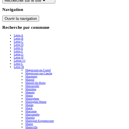
Rechercher sur le site
Navigation
Ouvrir la navigation
Recherche par commune
Lettre A
Lettre B
Lettre C
Lettre D
Lettre E
Lettre F
Lettre G
Lettre H
Lettres I-J
Lettre L
Lettre M
Magnicourt-en-Comté
Magnicourt-sur-Canche
Maintenay
Maisnil
Maisnil-lès-Ruitz
Maisoncelle
Maizières
Mametz
Manin
Maninghem
Maninghen-Henne
Marant
Marck
Marconne
Marconnelle
Marenla
Maresquel-Ecquemicourt
Marest
Maresville