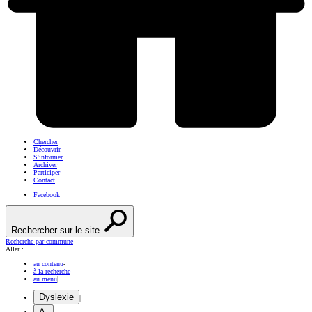
Chercher
Découvrir
S'informer
Archiver
Participer
Contact
Facebook
Rechercher sur le site
Recherche par commune
Aller :
au contenu
-
à la recherche
-
au menu
|
Dyslexie
|
A-