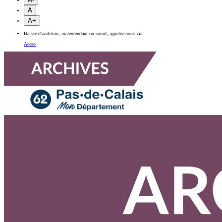
A
A+
Baisse d’audition, malentendant ou sourd, appelez-nous via
Acceo