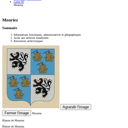
Lettre M
Mouriez
Mouriez
Sommaire
Informations historiques, administratives et géographiques
Accès aux archives numérisées
Ressources archivistiques
Agrandir l'image
Fermer l'image
Mouriez
Blason de Mouriez.
Blason de Mouriez.