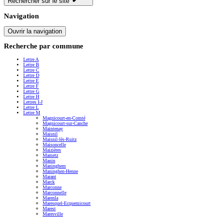
Rechercher sur le site
Navigation
Ouvrir la navigation
Recherche par commune
Lettre A
Lettre B
Lettre C
Lettre D
Lettre E
Lettre F
Lettre G
Lettre H
Lettres I-J
Lettre L
Lettre M
Magnicourt-en-Comté
Magnicourt-sur-Canche
Maintenay
Maisnil
Maisnil-lès-Ruitz
Maisoncelle
Maizières
Mametz
Manin
Maninghem
Maninghen-Henne
Marant
Marck
Marconne
Marconnelle
Marenla
Maresquel-Ecquemicourt
Marest
Maresville