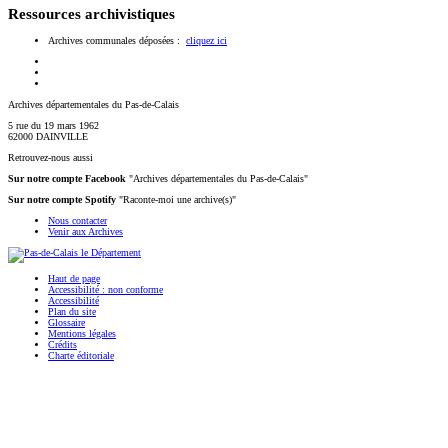
Ressources archivistiques
Archives communales déposées :
cliquez ici
Archives départementales du Pas-de-Calais
5 rue du 19 mars 1962
62000 DAINVILLE
Retrouvez-nous aussi
Sur notre compte Facebook
"Archives départementales du Pas-de-Calais"
Sur notre compte Spotify
"Raconte-moi une archive(s)"
Nous contacter
Venir aux Archives
Haut de page
Accessibilité : non conforme
Accessibilité
Plan du site
Glossaire
Mentions légales
Crédits
Charte éditoriale