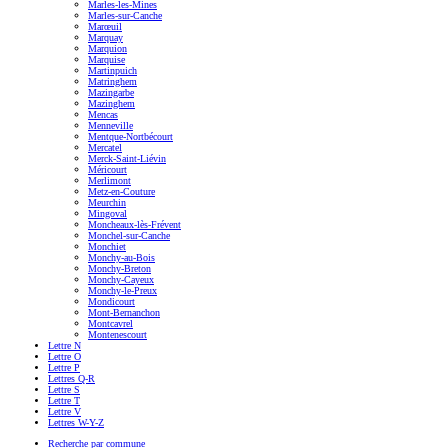
Marles-les-Mines
Marles-sur-Canche
Marœuil
Marquay
Marquion
Marquise
Martinpuich
Matringhem
Mazingarbe
Mazinghem
Mencas
Menneville
Mentque-Nortbécourt
Mercatel
Merck-Saint-Liévin
Méricourt
Merlimont
Metz-en-Couture
Meurchin
Mingoval
Moncheaux-lès-Frévent
Monchel-sur-Canche
Monchiet
Monchy-au-Bois
Monchy-Breton
Monchy-Cayeux
Monchy-le-Preux
Mondicourt
Mont-Bernanchon
Montcavrel
Montenescourt
Lettre N
Lettre O
Lettre P
Lettres Q-R
Lettre S
Lettre T
Lettre V
Lettres W-Y-Z
Recherche par commune