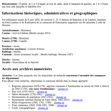
Blasonnement :
Écartelé, au 1 et 4 d'argent au lion de sable, armé et lampassé de gueules, au 2 et 3 d'azur
aux trois nefs équipées et habillées d'or.
Informations historiques, administratives et géographiques
Par ordonnance royale du 8 juin 1834, les sections C, D, E (fermes de Bamières et de Lambus, hameaux
du Petit-Lambus et de Rachinette) de la commune de Dommartin supprimée ont été rattachées à celle de
Mouriez.
Arrondissement :
Montreuil
Canton :
Auxi-le-Château (Hesdin jusque 2015)
District (1790) :
Montreuil
Canton (1790) :
Capelle
Province :
Artois
Juridiction supérieure :
Conseil d'Artois
Bailliage :
Hesdin
Coutume :
Artois (coutumes locales : Hesdin bailliage, Mouriez 1507)
Diocèse :
Amiens
Vocable :
Notre-Dame de la Nativité
Accès aux archives numérisées
Attention !
Les liens proposés vers les formulaires de recherche
concernent l'ensemble des communes
du département
.
Pour affiner votre recherche, sélectionnez la commune désirée dans le champ approprié.
Registres paroissiaux (1676-1792, registres communs à Tortefontaine au moins de 1644 à 1664 et
de 1693 à 1703,
voir aussi Tortefontaine
) :
cliquez ici
État civil (1792-1913) :
cliquez ici
Tables décennales (1792-1942) :
cliquez ici
Recensements de population (1815-1931) :
cliquez ici
Recrutement militaire (bureau de Saint-Omer, 1865-1921) :
cliquez ici
Rôles d'imposition (1569, 1762, 1780) :
cliquez ici
Plans cadastraux (1829, 1936-1991, 1998) :
cliquez ici
Fonds iconographiques :
cliquez ici