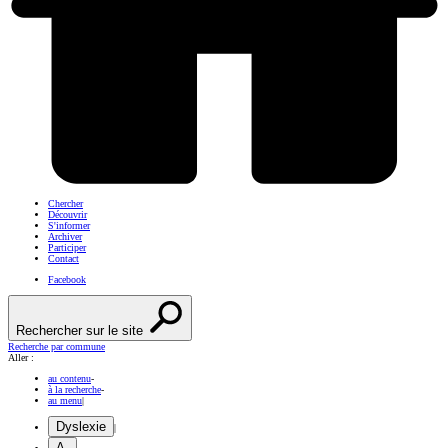
Chercher
Découvrir
S'informer
Archiver
Participer
Contact
Facebook
Rechercher sur le site
Recherche par commune
Aller :
au contenu
-
à la recherche
-
au menu
|
Dyslexie
|
A-