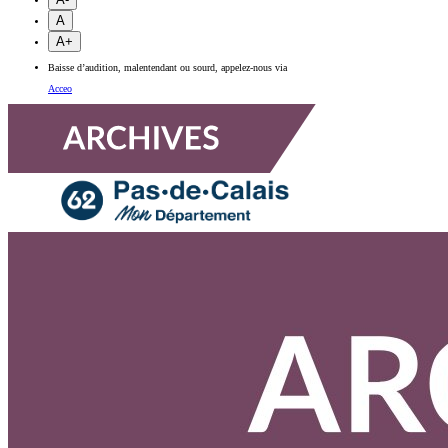
A
A+
Baisse d’audition, malentendant ou sourd, appelez-nous via
Acceo