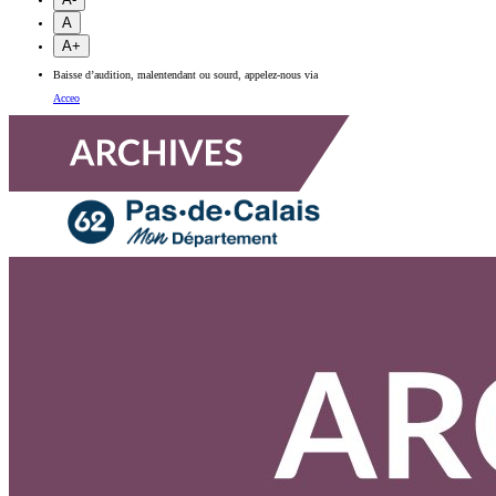
A
A+
Baisse d’audition, malentendant ou sourd, appelez-nous via
Acceo