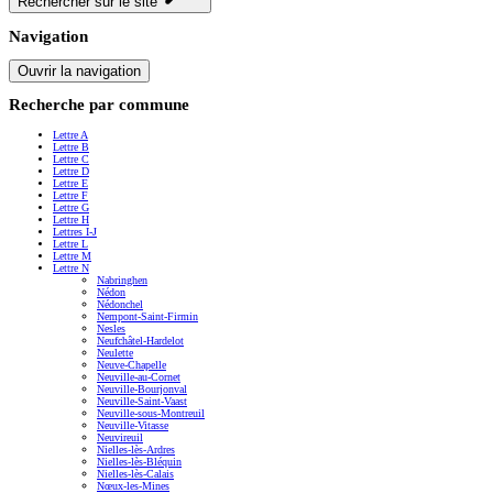
Rechercher sur le site
Navigation
Ouvrir la navigation
Recherche par commune
Lettre A
Lettre B
Lettre C
Lettre D
Lettre E
Lettre F
Lettre G
Lettre H
Lettres I-J
Lettre L
Lettre M
Lettre N
Nabringhen
Nédon
Nédonchel
Nempont-Saint-Firmin
Nesles
Neufchâtel-Hardelot
Neulette
Neuve-Chapelle
Neuville-au-Cornet
Neuville-Bourjonval
Neuville-Saint-Vaast
Neuville-sous-Montreuil
Neuville-Vitasse
Neuvireuil
Nielles-lès-Ardres
Nielles-lès-Bléquin
Nielles-lès-Calais
Nœux-les-Mines