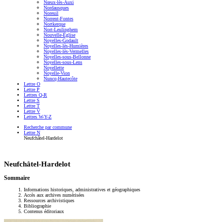
Nœux-lès-Auxi
Nordausques
Noreuil
Norrent-Fontes
Nortkerque
Nort-Leulinghem
Nouvelle-Église
Noyelles-Godault
Noyelles-lès-Humières
Noyelles-lès-Vermelles
Noyelles-sous-Bellonne
Noyelles-sous-Lens
Noyellette
Noyelle-Vion
Nuncq-Hautecôte
Lettre O
Lettre P
Lettres Q-R
Lettre S
Lettre T
Lettre V
Lettres W-Y-Z
Recherche par commune
Lettre N
Neufchâtel-Hardelot
Neufchâtel-Hardelot
Sommaire
Informations historiques, administratives et géographiques
Accès aux archives numérisées
Ressources archivistiques
Bibliographie
Contenus éditoriaux