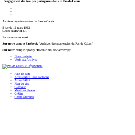
L’engagement des troupes portugaises dans le Pas-de-Calais
Archives départementales du Pas-de-Calais
5 rue du 19 mars 1962
62000 DAINVILLE
Retrouvez-nous aussi
Sur notre compte Facebook
"Archives départementales du Pas-de-Calais"
Sur notre compte Spotify
"Raconte-moi une archive(s)"
Nous contacter
Venir aux Archives
Haut de page
Accessibilité : non conforme
Accessibilité
Plan du site
Glossaire
Mentions légales
Crédits
Charte éditoriale