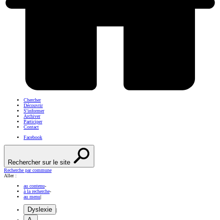
Chercher
Découvrir
S'informer
Archiver
Participer
Contact
Facebook
Rechercher sur le site
Recherche par commune
Aller :
au contenu
-
à la recherche
-
au menu
|
Dyslexie
|
A-