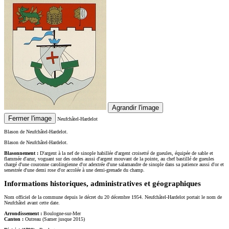
Agrandir l'image
Fermer l'image
Neufchâtel-Hardelot
Blason de Neufchâtel-Hardelot.
Blason de Neufchâtel-Hardelot.
Blasonnement :
D'argent à la nef de sinople habillée d'argent croisetté de gueules, équipée de sable et
flammée d'azur, voguant sur des ondes aussi d'argent mouvant de la pointe, au chef bastillé de gueules
chargé d'une couronne carolingienne d'or adextrée d'une salamandre de sinople dans sa patience aussi d'or et
senestrée d'une demi rose d'or accolée à une demi-grenade du champ.
Informations historiques, administratives et géographiques
Nom officiel de la commune depuis le décret du 20 décembre 1954. Neufchâtel-Hardelot portait le nom de
Neufchâtel avant cette date.
Arrondissement :
Boulogne-sur-Mer
Canton :
Outreau (Samer jusque 2015)