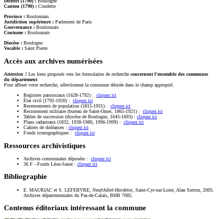
District (1790) :
Boulogne
Canton (1790) :
Condette
Province :
Boulonnais
Juridiction supérieure :
Parlement de Paris
Gouvernance :
Boulonnais
Coutume :
Boulonnais
Diocèse :
Boulogne
Vocable :
Saint Pierre
Accès aux archives numérisées
Attention !
Les liens proposés vers les formulaires de recherche
concernent l'ensemble des communes
du département
.
Pour affiner votre recherche, sélectionnez la commune désirée dans le champ approprié.
Registres paroissiaux (1628-1792) :
cliquez ici
État civil (1792-1920) :
cliquez ici
Recensements de population (1815-1931) :
cliquez ici
Recrutement militaire (bureau de Saint-Omer, 1865-1921) :
cliquez ici
Tables de succession (diocèse de Boulogne, 1645-1693) :
cliquez ici
Plans cadastraux (1832, 1938-1980, 1996-1999) :
cliquez ici
Cahiers de doléances :
cliquez ici
Fonds iconographiques :
cliquez ici
Ressources archivistiques
Archives communales déposées :
cliquez ici
36 F - Fonds Léon-Saxer :
cliquez ici
Bibliographie
E. MAURIAC et S. LEFEBVRE,
Neufchâtel-Hardelot
, Saint-Cyr-sur-Loire, Alan Sutton, 2005.
Archives départementales du Pas-de-Calais, BHB 7085.
Contenus éditoriaux intéressant la commune