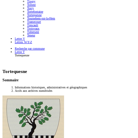
Tingry
Tollent
Torcy
Tortefontaine
Tortequesne
Tournehem-sur-la-Hem
Tramecourt
Trescault
Troisvaux
Tubersent
Teneur
Lettre V
Lettres W-Y-Z
Recherche par commune
Lettre T
Tortequesne
Tortequesne
Sommaire
Informations historiques, administratives et géographiques
Accès aux archives numérisées