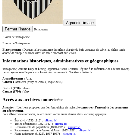
Agrandir l'image
Fermer l'image
Tortequesne
Blason de Tortequesne.
Blason de Tortequesne.
Blasonnement :
D'argent à la champagne du même chargée de huit vergettes de sable, au chêne tordu
arraché de sinople au tronc aussi de sable brochant sur le tout.
Informations historiques, administratives et géographiques
Tortequesne, comme Dury et Étaing, appartenait sous l'Ancien Régime à la châtellenie de Lécluse (Nord).
Le village ne semble pas avoir formé de communauté d'habitants distincte.
Arrondissement :
Arras
Canton :
Brebières (Vitry-en-Artois jusque 2015)
District (1790) :
Arras
Canton (1790) :
Vitry
Accès aux archives numérisées
Attention !
Les liens proposés vers les formulaires de recherche
concernent l'ensemble des communes
du département
.
Pour affiner votre recherche, sélectionnez la commune désirée dans le champ approprié.
État civil (1792-1912) :
cliquez ici
Tables décennales (1792-1942) :
cliquez ici
Recensements de population (1820-1931) :
cliquez ici
Recrutement militaire (bureau d'Arras, 1867-1921) :
cliquez ici
Plans cadastraux ([1825], 1937-1987) :
cliquez ici