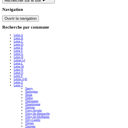
Rechercher sur le site
Navigation
Ouvrir la navigation
Recherche par commune
Lettre A
Lettre B
Lettre C
Lettre D
Lettre E
Lettre F
Lettre G
Lettre H
Lettres I-J
Lettre L
Lettre M
Lettre N
Lettre O
Lettre P
Lettres Q-R
Lettre S
Lettre T
Tangry
Tardinghen
Ternas
Thélus
Thérouanne
Thiembronne
Thièvres
Tigny-Noyelle
Tilloy-lès-Hermaville
Tilloy-lès-Mofflaines
Tilly-Capelle
Tilques
Tincques