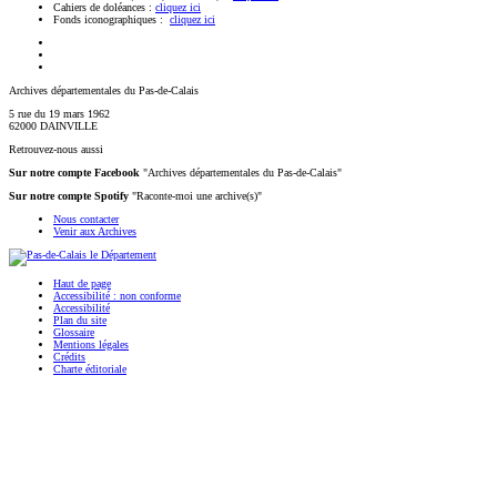
Cahiers de doléances :
cliquez ici
Fonds iconographiques :
cliquez ici
Archives départementales du Pas-de-Calais
5 rue du 19 mars 1962
62000 DAINVILLE
Retrouvez-nous aussi
Sur notre compte Facebook
"Archives départementales du Pas-de-Calais"
Sur notre compte Spotify
"Raconte-moi une archive(s)"
Nous contacter
Venir aux Archives
Haut de page
Accessibilité : non conforme
Accessibilité
Plan du site
Glossaire
Mentions légales
Crédits
Charte éditoriale