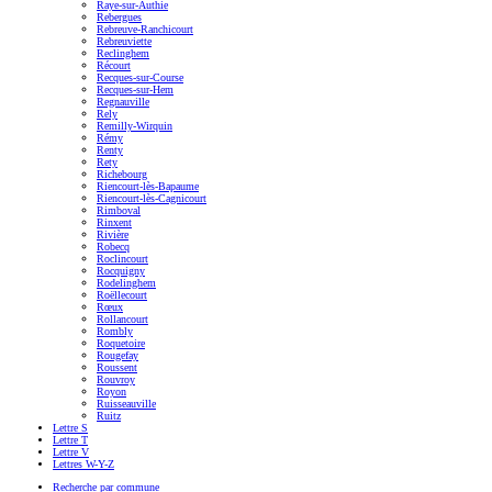
Raye-sur-Authie
Rebergues
Rebreuve-Ranchicourt
Rebreuviette
Reclinghem
Récourt
Recques-sur-Course
Recques-sur-Hem
Regnauville
Rely
Remilly-Wirquin
Rémy
Renty
Rety
Richebourg
Riencourt-lès-Bapaume
Riencourt-lès-Cagnicourt
Rimboval
Rinxent
Rivière
Robecq
Roclincourt
Rocquigny
Rodelinghem
Roëllecourt
Rœux
Rollancourt
Rombly
Roquetoire
Rougefay
Roussent
Rouvroy
Royon
Ruisseauville
Ruitz
Lettre S
Lettre T
Lettre V
Lettres W-Y-Z
Recherche par commune