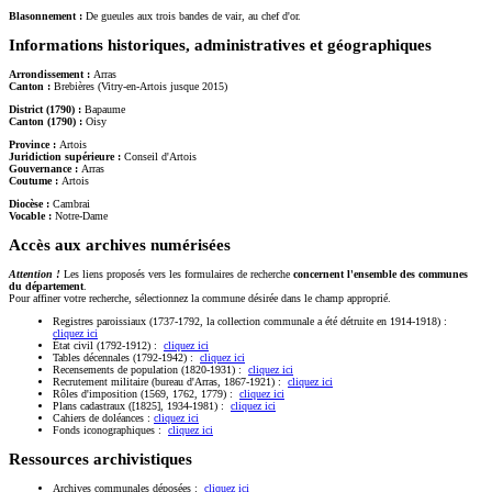
Blasonnement :
De gueules aux trois bandes de vair, au chef d'or.
Informations historiques, administratives et géographiques
Arrondissement :
Arras
Canton :
Brebières (Vitry-en-Artois jusque 2015)
District (1790) :
Bapaume
Canton (1790) :
Oisy
Province :
Artois
Juridiction supérieure :
Conseil d'Artois
Gouvernance :
Arras
Coutume :
Artois
Diocèse :
Cambrai
Vocable :
Notre-Dame
Accès aux archives numérisées
Attention !
Les liens proposés vers les formulaires de recherche
concernent l'ensemble des communes
du département
.
Pour affiner votre recherche, sélectionnez la commune désirée dans le champ approprié.
Registres paroissiaux (1737-1792, la collection communale a été détruite en 1914-1918) :
cliquez ici
État civil (1792-1912) :
cliquez ici
Tables décennales (1792-1942) :
cliquez ici
Recensements de population (1820-1931) :
cliquez ici
Recrutement militaire (bureau d'Arras, 1867-1921) :
cliquez ici
Rôles d'imposition (1569, 1762, 1779) :
cliquez ici
Plans cadastraux ([1825], 1934-1981) :
cliquez ici
Cahiers de doléances :
cliquez ici
Fonds iconographiques :
cliquez ici
Ressources archivistiques
Archives communales déposées :
cliquez ici