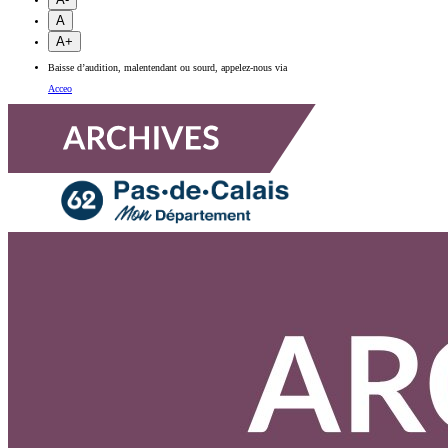
A
A+
Baisse d’audition, malentendant ou sourd, appelez-nous via
Acceo