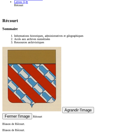
Lettres Q-R
Récourt
Récourt
Sommaire
Informations historiques, administratives et géographiques
Accès aux archives numérisées
Ressources archivistiques
Agrandir l'image
Fermer l'image
Récourt
Blason de Récourt.
Blason de Récourt.