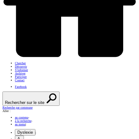
Chercher
Découvrir
S'informer
Archiver
Participer
Contact
Facebook
Rechercher sur le site
Recherche par commune
Aller :
au contenu
-
à la recherche
-
au menu
|
Dyslexie
|
A-