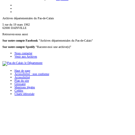
Archives départementales du Pas-de-Calais
5 rue du 19 mars 1962
62000 DAINVILLE
Retrouvez-nous aussi
Sur notre compte Facebook
"Archives départementales du Pas-de-Calais"
Sur notre compte Spotify
"Raconte-moi une archive(s)"
Nous contacter
Venir aux Archives
Haut de page
Accessibilité : non conforme
Accessibilité
Plan du site
Glossaire
Mentions légales
Crédits
Charte éditoriale