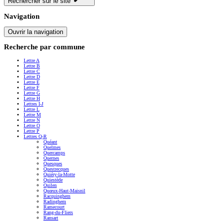
Rechercher sur le site
Navigation
Ouvrir la navigation
Recherche par commune
Lettre A
Lettre B
Lettre C
Lettre D
Lettre E
Lettre F
Lettre G
Lettre H
Lettres I-J
Lettre L
Lettre M
Lettre N
Lettre O
Lettre P
Lettres Q-R
Quéant
Quelmes
Quercamps
Quernes
Quesques
Questrecques
Quiéry-la-Motte
Quiestède
Quilen
Quœux-Haut-Maisnil
Racquinghem
Radinghem
Ramecourt
Rang-du-Fliers
Ransart