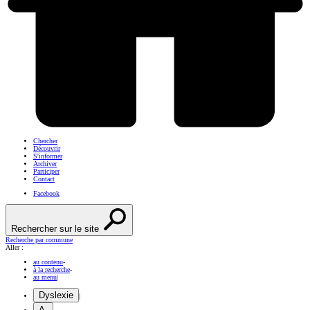
Chercher
Découvrir
S'informer
Archiver
Participer
Contact
Facebook
Rechercher sur le site
Recherche par commune
Aller :
au contenu
-
à la recherche
-
au menu
|
Dyslexie
|
A-