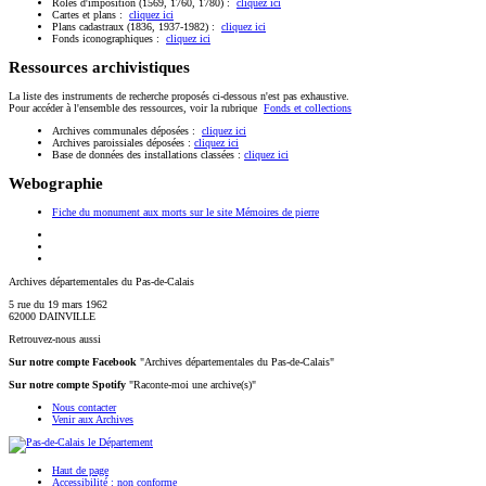
Rôles d'imposition (1569, 1760, 1780) :
cliquez ici
Cartes et plans :
cliquez ici
Plans cadastraux (1836, 1937-1982) :
cliquez ici
Fonds iconographiques :
cliquez ici
Ressources archivistiques
La liste des instruments de recherche proposés ci-dessous n'est pas exhaustive.
Pour accéder à l'ensemble des ressources, voir la rubrique
Fonds et collections
Archives communales déposées :
cliquez ici
Archives paroissiales déposées :
cliquez ici
Base de données des installations classées :
cliquez ici
Webographie
Fiche du monument aux morts sur le site Mémoires de pierre
Archives départementales du Pas-de-Calais
5 rue du 19 mars 1962
62000 DAINVILLE
Retrouvez-nous aussi
Sur notre compte Facebook
"Archives départementales du Pas-de-Calais"
Sur notre compte Spotify
"Raconte-moi une archive(s)"
Nous contacter
Venir aux Archives
Haut de page
Accessibilité : non conforme