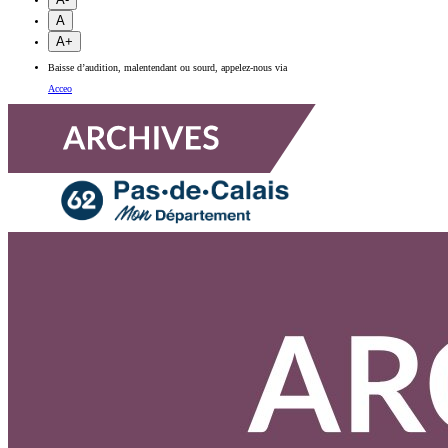
A
A+
Baisse d’audition, malentendant ou sourd, appelez-nous via
Acceo