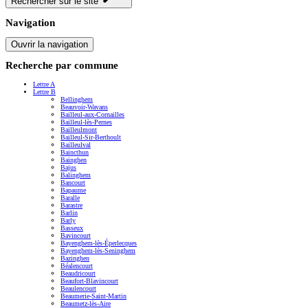
Rechercher sur le site
Navigation
Ouvrir la navigation
Recherche par commune
Lettre A
Lettre B
Bellinghem
Beauvoir-Wavans
Bailleul-aux-Cornailles
Bailleul-lès-Pernes
Bailleulmont
Bailleul-Sir-Berthoult
Bailleulval
Baincthun
Bainghen
Bajus
Balinghem
Bancourt
Bapaume
Baralle
Barastre
Barlin
Barly
Basseux
Bavincourt
Bayenghem-lès-Éperlecques
Bayenghem-lès-Seninghem
Bazinghen
Béalencourt
Beaudricourt
Beaufort-Blavincourt
Beaulencourt
Beaumerie-Saint-Martin
Beaumetz-lès-Aire