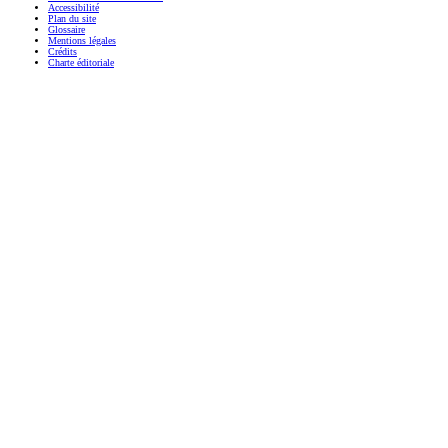
Accessibilité
Plan du site
Glossaire
Mentions légales
Crédits
Charte éditoriale