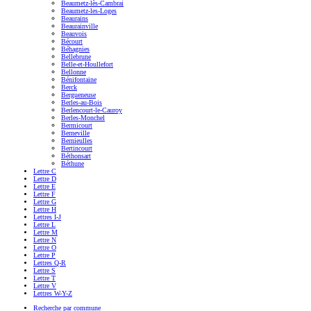
Beaumetz-lès-Cambrai
Beaumetz-les-Loges
Beaurains
Beaurainville
Beauvois
Bécourt
Béhagnies
Bellebrune
Belle-et-Houllefort
Bellonne
Bénifontaine
Berck
Bergueneuse
Berles-au-Bois
Berlencourt-le-Cauroy
Berles-Monchel
Bermicourt
Berneville
Bernieulles
Bertincourt
Béthonsart
Béthune
Lettre C
Lettre D
Lettre E
Lettre F
Lettre G
Lettre H
Lettres I-J
Lettre L
Lettre M
Lettre N
Lettre O
Lettre P
Lettres Q-R
Lettre S
Lettre T
Lettre V
Lettres W-Y-Z
Recherche par commune