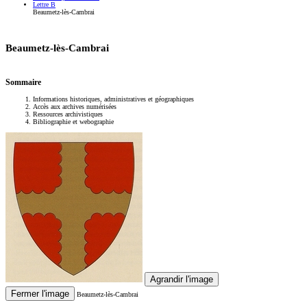
Lettre B
Beaumetz-lès-Cambrai
Beaumetz-lès-Cambrai
Sommaire
Informations historiques, administratives et géographiques
Accès aux archives numérisées
Ressources archivistiques
Bibliographie et webographie
Agrandir l'image
Fermer l'image
Beaumetz-lès-Cambrai