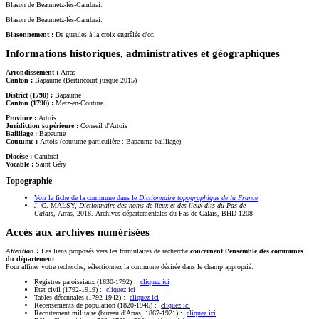
Blason de Beaumetz-lès-Cambrai.
Blason de Beaumetz-lès-Cambrai.
Blasonnement :
De gueules à la croix engrêlée d'or.
Informations historiques, administratives et géographiques
Arrondissement :
Arras
Canton :
Bapaume (Bertincourt jusque 2015)
District (1790) :
Bapaume
Canton (1790) :
Metz-en-Couture
Province :
Artois
Juridiction supérieure :
Conseil d'Artois
Bailliage :
Bapaume
Coutume :
Artois (coutume particulière : Bapaume bailliage)
Diocèse :
Cambrai
Vocable :
Saint Géry
Topographie
Voir la fiche de la commune dans le
Dictionnaire topographique de la France
J.-C. MALSY,
Dictionnaire des noms de lieux et des lieux-dits du Pas-de-
Calais
, Arras, 2018. Archives départementales du Pas-de-Calais, BHD 1208
Accès aux archives numérisées
Attention !
Les liens proposés vers les formulaires de recherche
concernent l'ensemble des communes
du département
.
Pour affiner votre recherche, sélectionnez la commune désirée dans le champ approprié.
Registres paroissiaux (1630-1792) :
cliquez ici
État civil (1792-1919) :
cliquez ici
Tables décennales (1792-1942) :
cliquez ici
Recensements de population (1820-1946) :
cliquez ici
Recrutement militaire (bureau d'Arras, 1867-1921) :
cliquez ici