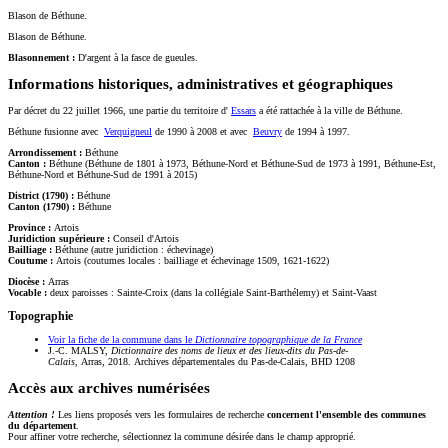
Blason de Béthune.
Blason de Béthune.
Blasonnement :
D'argent à la fasce de gueules.
Informations historiques, administratives et géographiques
Par décret du 22 juillet 1966, une partie du territoire d'
Essars
a été rattachée à la ville de Béthune.
Béthune fusionne avec
Verquigneul
de 1990 à 2008 et avec
Beuvry
de 1994 à 1997.
Arrondissement :
Béthune
Canton :
Béthune (Béthune de 1801 à 1973, Béthune-Nord et Béthune-Sud de 1973 à 1991, Béthune-Est,
Béthune-Nord et Béthune-Sud de 1991 à 2015)
District (1790) :
Béthune
Canton (1790) :
Béthune
Province :
Artois
Juridiction supérieure :
Conseil d'Artois
Bailliage :
Béthune (autre juridiction : échevinage)
Coutume :
Artois (coutumes locales : bailliage et échevinage 1509, 1621-1622)
Diocèse :
Arras
Vocable :
deux paroisses : Sainte-Croix (dans la collégiale Saint-Barthélemy) et Saint-Vaast
Topographie
Voir la fiche de la commune dans le
Dictionnaire topographique de la France
J.-C. MALSY,
Dictionnaire des noms de lieux et des lieux-dits du Pas-de-
Calais
, Arras, 2018. Archives départementales du Pas-de-Calais, BHD 1208
Accès aux archives numérisées
Attention !
Les liens proposés vers les formulaires de recherche
concernent l'ensemble des communes
du département
.
Pour affiner votre recherche, sélectionnez la commune désirée dans le champ approprié.