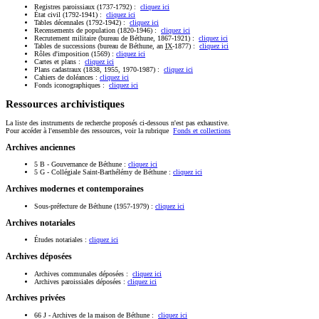
Registres paroissiaux (1737-1792) :
cliquez ici
État civil (1792-1941) :
cliquez ici
Tables décennales (1792-1942) :
cliquez ici
Recensements de population (1820-1946) :
cliquez ici
Recrutement militaire (bureau de Béthune, 1867-1921) :
cliquez ici
Tables de successions (bureau de Béthune, an
IX
-1877) :
cliquez ici
Rôles d'imposition (1569) :
cliquez ici
Cartes et plans :
cliquez ici
Plans cadastraux (1838, 1955, 1970-1987) :
cliquez ici
Cahiers de doléances :
cliquez ici
Fonds iconographiques :
cliquez ici
Ressources archivistiques
La liste des instruments de recherche proposés ci-dessous n'est pas exhaustive.
Pour accéder à l'ensemble des ressources, voir la rubrique
Fonds et collections
Archives anciennes
5 B - Gouvernance de Béthune :
cliquez ici
5 G - Collégiale Saint-Barthélémy de Béthune :
cliquez ici
Archives modernes et contemporaines
Sous-préfecture de Béthune (1957-1979) :
cliquez ici
Archives notariales
Études notariales :
cliquez ici
Archives déposées
Archives communales déposées :
cliquez ici
Archives paroissiales déposées :
cliquez ici
Archives privées
66 J - Archives de la maison de Béthune :
cliquez ici