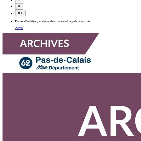
A
A+
Baisse d’audition, malentendant ou sourd, appelez-nous via
Acceo