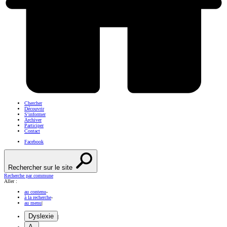
Chercher
Découvrir
S'informer
Archiver
Participer
Contact
Facebook
Rechercher sur le site
Recherche par commune
Aller :
au contenu
-
à la recherche
-
au menu
|
Dyslexie
|
A-