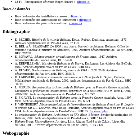
13 Fi - Photographies aériennes Roger-Henrard :
cliquez ici
Bases de données
Base de données des installations classées :
cliquez ici
Base de données des autorisations de lotissement :
cliquez ici
Base de données des permis de construire :
cliquez ici
Bibliographie
E. BÉGHIN,
Histoire de la ville de Béthune
, Douai, Robaut, Dutilleux, successeur, 1873.
Archives départementales du Pas-de-Calais, 87 J 79.
R. BEL et A. BRASSART,
De 1900 à nos jours. Souvenir de Béthune
, Béthune, Office de
tourisme-Syndicat d'initiative du Béthunois, 1995. Archives départementales du Pas-de-Calais,
BHC 2627/8.
E. BOYAVAL,
Béthune premier arrondissement de France
, Arras, 1947. Archives
départementales du Pas-de-Calais, BHB 5450.
A. DERVILLE (
dir.
),
Histoire de Béthune et de Beuvry
, Dunkerque, Les éditions des Beffrois,
1985. Archives départementales du Pas-de-Calais, BHB 8136.
A. DUWEZ,
Bombardements de Béthune, guerre de 1914 à 1918
, 2016. Archives
départementales du Pas-de-Calais, BHC 3595/8.
R. LARIVIÈRE,
Archives communales antérieures à 1790 et fonds E. Beghin
, Béthune,
Médiathèque municipale de Béthune, 2002. Archives départementales du Pas-de-Calais, BHC
3071/7.
L. MERLIN,
Reconstruction architecturale de Béthune après la Première Guerre mondiale.
Classement et présentation institutionelle. Répertoire de la sous-série 10 R 9. Tome
I, Arras,
2002-2003. Archives départementales du Pas-de-Calais, MS 747.
E. PICAVET,
La reconstruction de Béthune après la Première Guerre mondiale
, Arras, 1997-
1998. Archives départementales du Pas-de-Calais, MS 665/1.
P. WINTREBERT,
Album archéologique de l'arrondissement de Béthune dressé par F. Lequien
et dessiné par L.J. Leclercq (1843-1850)
, Dainville, Archives départementales du Pas-de-Calais,
1994. Archives départementales du Pas-de-Calais, BHE 35.
En savoir plus
La reconstruction de Béthune. Architecture du
XXe
siècle
, Béthune, Service du patrimoine de
Béthune, 2000. Archives départementales du Pas-de-Calais, BHD 1140/3.
Béthune-Bruay. Régionalisme et Art déco
, Lille, Région Nord-Pas-de-Calais / Lieux dits
éditions, 2011. Archives départementales du Pas-de-Calais, BHB 7420.
Webographie