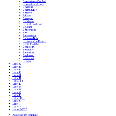
Beaumetz-lès-Cambrai
Beaumetz-les-Loges
Beaurains
Beaurainville
Beauvois
Bécourt
Béhagnies
Bellebrune
Belle-et-Houllefort
Bellonne
Bénifontaine
Berck
Bergueneuse
Berles-au-Bois
Berlencourt-le-Cauroy
Berles-Monchel
Bermicourt
Berneville
Bernieulles
Bertincourt
Béthonsart
Béthune
Lettre C
Lettre D
Lettre E
Lettre F
Lettre G
Lettre H
Lettres I-J
Lettre L
Lettre M
Lettre N
Lettre O
Lettre P
Lettres Q-R
Lettre S
Lettre T
Lettre V
Lettres W-Y-Z
Recherche par commune