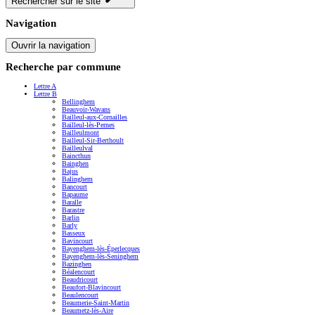
Rechercher sur le site
Navigation
Ouvrir la navigation
Recherche par commune
Lettre A
Lettre B
Bellinghem
Beauvoir-Wavans
Bailleul-aux-Cornailles
Bailleul-lès-Pernes
Bailleulmont
Bailleul-Sir-Berthoult
Bailleulval
Baincthun
Bainghen
Bajus
Balinghem
Bancourt
Bapaume
Baralle
Barastre
Barlin
Barly
Basseux
Bavincourt
Bayenghem-lès-Éperlecques
Bayenghem-lès-Seninghem
Bazinghen
Béalencourt
Beaudricourt
Beaufort-Blavincourt
Beaulencourt
Beaumerie-Saint-Martin
Beaumetz-lès-Aire