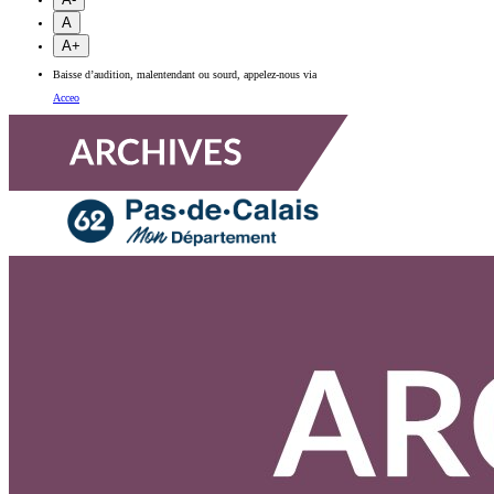
A
A+
Baisse d’audition, malentendant ou sourd, appelez-nous via
Acceo