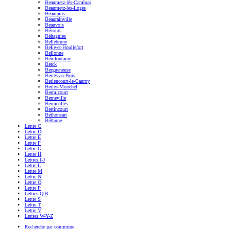
Beaumetz-lès-Cambrai
Beaumetz-les-Loges
Beaurains
Beaurainville
Beauvois
Bécourt
Béhagnies
Bellebrune
Belle-et-Houllefort
Bellonne
Bénifontaine
Berck
Bergueneuse
Berles-au-Bois
Berlencourt-le-Cauroy
Berles-Monchel
Bermicourt
Berneville
Bernieulles
Bertincourt
Béthonsart
Béthune
Lettre C
Lettre D
Lettre E
Lettre F
Lettre G
Lettre H
Lettres I-J
Lettre L
Lettre M
Lettre N
Lettre O
Lettre P
Lettres Q-R
Lettre S
Lettre T
Lettre V
Lettres W-Y-Z
Recherche par commune