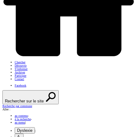
Chercher
Découvrir
S'informer
Archiver
Participer
Contact
Facebook
Rechercher sur le site
Recherche par commune
Aller :
au contenu
-
à la recherche
-
au menu
|
Dyslexie
|
A-