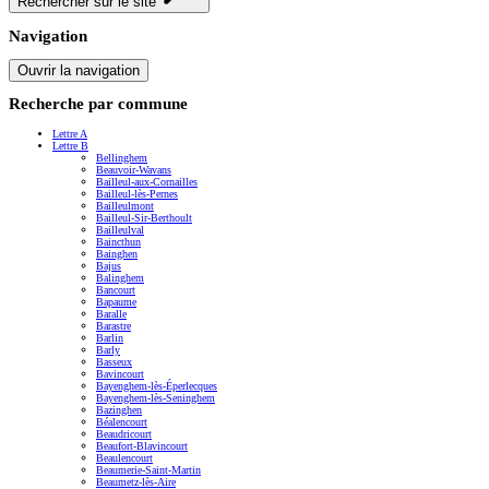
Rechercher sur le site
Navigation
Ouvrir la navigation
Recherche par commune
Lettre A
Lettre B
Bellinghem
Beauvoir-Wavans
Bailleul-aux-Cornailles
Bailleul-lès-Pernes
Bailleulmont
Bailleul-Sir-Berthoult
Bailleulval
Baincthun
Bainghen
Bajus
Balinghem
Bancourt
Bapaume
Baralle
Barastre
Barlin
Barly
Basseux
Bavincourt
Bayenghem-lès-Éperlecques
Bayenghem-lès-Seninghem
Bazinghen
Béalencourt
Beaudricourt
Beaufort-Blavincourt
Beaulencourt
Beaumerie-Saint-Martin
Beaumetz-lès-Aire