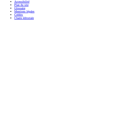
Accessibilité
Plan du site
Glossaire
Mentions légales
Crédits
Charte éditoriale