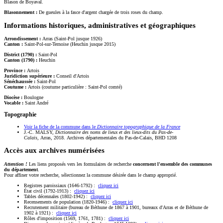
Blason de Boyaval.
Blasonnement :
De gueules à la fasce d'argent chargée de trois roses du champ.
Informations historiques, administratives et géographiques
Arrondissement :
Arras (Saint-Pol jusque 1926)
Canton :
Saint-Pol-sur-Ternoise (Heuchin jusque 2015)
District (1790) :
Saint-Pol
Canton (1790) :
Heuchin
Province :
Artois
Juridiction supérieure :
Conseil d'Artois
Sénéchaussée :
Saint-Pol
Coutume :
Artois (coutume particulière : Saint-Pol comté)
Diocèse :
Boulogne
Vocable :
Saint André
Topographie
Voir la fiche de la commune dans le
Dictionnaire topographique de la France
J.-C. MALSY,
Dictionnaire des noms de lieux et des lieux-dits du Pas-de-
Calais
, Arras, 2018. Archives départementales du Pas-de-Calais, BHD 1208
Accès aux archives numérisées
Attention !
Les liens proposés vers les formulaires de recherche
concernent l'ensemble des communes
du département
.
Pour affiner votre recherche, sélectionnez la commune désirée dans le champ approprié.
Registres paroissiaux (1646-1792) :
cliquez ici
État civil (1792-1913) :
cliquez ici
Tables décennales (1802-1942) :
cliquez ici
Recensements de population (1820-1946) :
cliquez ici
Recrutement militaire (bureau de Béthune de 1867 à 1901, bureaux d'Arras et de Béthune de
1902 à 1921) :
cliquez ici
Rôles d'imposition (1569, 1761, 1781) :
cliquez ici