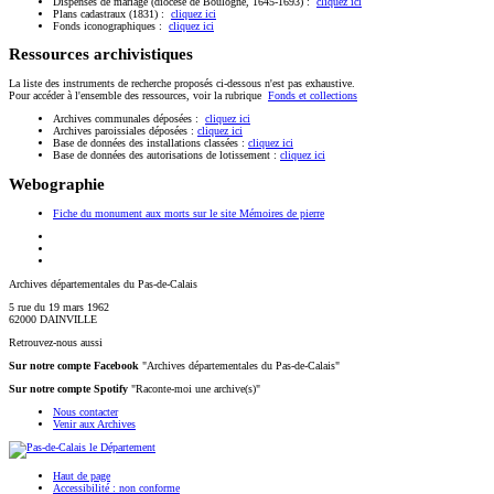
Dispenses de mariage (diocèse de Boulogne, 1645-1693) :
cliquez ici
Plans cadastraux (1831) :
cliquez ici
Fonds iconographiques :
cliquez ici
Ressources archivistiques
La liste des instruments de recherche proposés ci-dessous n'est pas exhaustive.
Pour accéder à l'ensemble des ressources, voir la rubrique
Fonds et collections
Archives communales déposées :
cliquez ici
Archives paroissiales déposées :
cliquez ici
Base de données des installations classées :
cliquez ici
Base de données des autorisations de lotissement :
cliquez ici
Webographie
Fiche du monument aux morts sur le site Mémoires de pierre
Archives départementales du Pas-de-Calais
5 rue du 19 mars 1962
62000 DAINVILLE
Retrouvez-nous aussi
Sur notre compte Facebook
"Archives départementales du Pas-de-Calais"
Sur notre compte Spotify
"Raconte-moi une archive(s)"
Nous contacter
Venir aux Archives
Haut de page
Accessibilité : non conforme