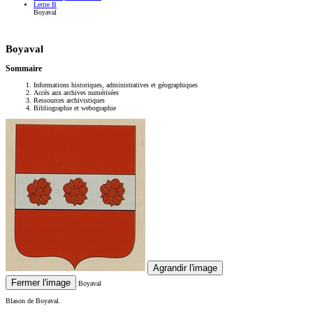
Lettre B
Boyaval
Boyaval
Sommaire
Informations historiques, administratives et géographiques
Accès aux archives numérisées
Ressources archivistiques
Bibliographie et webographie
Agrandir l'image
Fermer l'image
Boyaval
Blason de Boyaval.