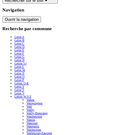
Rechercher sur le site
Navigation
Ouvrir la navigation
Recherche par commune
Lettre A
Lettre B
Lettre C
Lettre D
Lettre E
Lettre F
Lettre G
Lettre H
Lettres I-J
Lettre L
Lettre M
Lettre N
Lettre O
Lettre P
Lettres Q-R
Lettre S
Lettre T
Lettre V
Lettres W-Y-Z
Waben
Wacquinghen
Wail
Wailly
Wailly-Beaucamp
Wambercourt
Wamin
Wancourt
Wanquetin
Wardrecques
Warlencourt-Eaucourt