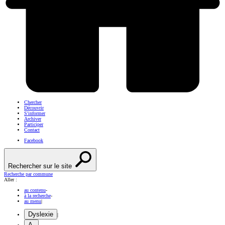
Chercher
Découvrir
S'informer
Archiver
Participer
Contact
Facebook
Rechercher sur le site
Recherche par commune
Aller :
au contenu
-
à la recherche
-
au menu
|
Dyslexie
|
A-