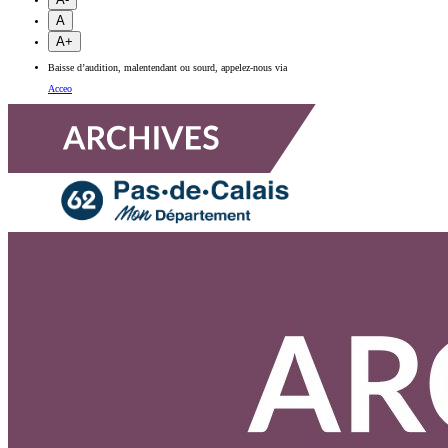
A
A+
Baisse d’audition, malentendant ou sourd, appelez-nous via
Acceo