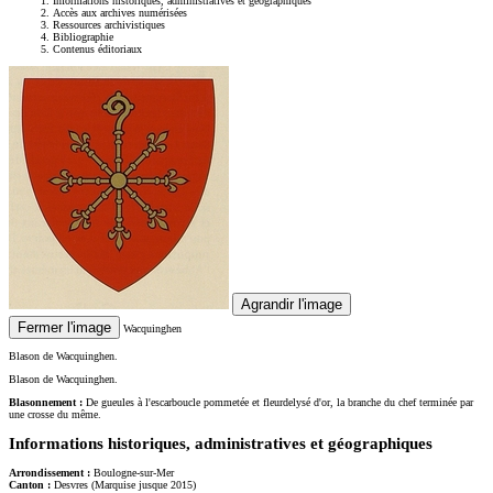
Informations historiques, administratives et géographiques
Accès aux archives numérisées
Ressources archivistiques
Bibliographie
Contenus éditoriaux
Agrandir l'image
Fermer l'image
Wacquinghen
Blason de Wacquinghen.
Blason de Wacquinghen.
Blasonnement :
De gueules à l'escarboucle pommetée et fleurdelysé d'or, la branche du chef terminée par
une crosse du même.
Informations historiques, administratives et géographiques
Arrondissement :
Boulogne-sur-Mer
Canton :
Desvres (Marquise jusque 2015)