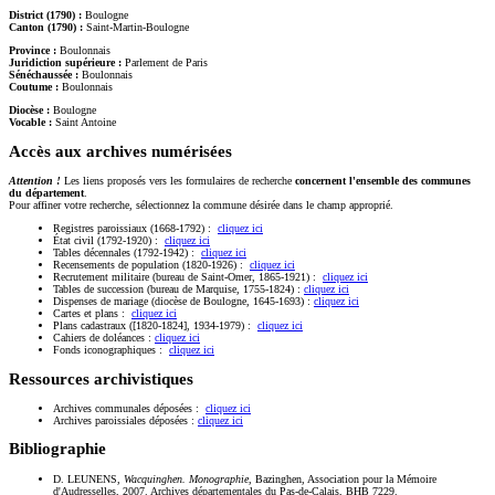
District (1790) :
Boulogne
Canton (1790) :
Saint-Martin-Boulogne
Province :
Boulonnais
Juridiction supérieure :
Parlement de Paris
Sénéchaussée :
Boulonnais
Coutume :
Boulonnais
Diocèse :
Boulogne
Vocable :
Saint Antoine
Accès aux archives numérisées
Attention !
Les liens proposés vers les formulaires de recherche
concernent l'ensemble des communes
du département
.
Pour affiner votre recherche, sélectionnez la commune désirée dans le champ approprié.
Registres paroissiaux (1668-1792) :
cliquez ici
État civil (1792-1920) :
cliquez ici
Tables décennales (1792-1942) :
cliquez ici
Recensements de population (1820-1926) :
cliquez ici
Recrutement militaire (bureau de Saint-Omer, 1865-1921) :
cliquez ici
Tables de succession (bureau de Marquise, 1755-1824) :
cliquez ici
Dispenses de mariage (diocèse de Boulogne, 1645-1693) :
cliquez ici
Cartes et plans :
cliquez ici
Plans cadastraux ([1820-1824], 1934-1979) :
cliquez ici
Cahiers de doléances :
cliquez ici
Fonds iconographiques :
cliquez ici
Ressources archivistiques
Archives communales déposées :
cliquez ici
Archives paroissiales déposées :
cliquez ici
Bibliographie
D. LEUNENS,
Wacquinghen. Monographie
, Bazinghen, Association pour la Mémoire
d'Audresselles, 2007. Archives départementales du Pas-de-Calais, BHB 7229.