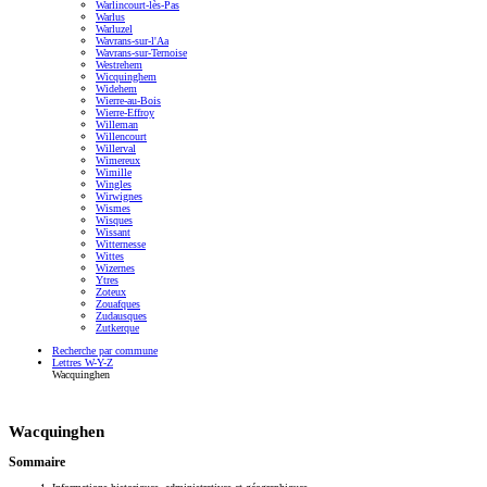
Warlincourt-lès-Pas
Warlus
Warluzel
Wavrans-sur-l'Aa
Wavrans-sur-Ternoise
Westrehem
Wicquinghem
Widehem
Wierre-au-Bois
Wierre-Effroy
Willeman
Willencourt
Willerval
Wimereux
Wimille
Wingles
Wirwignes
Wismes
Wisques
Wissant
Witternesse
Wittes
Wizernes
Ytres
Zoteux
Zouafques
Zudausques
Zutkerque
Recherche par commune
Lettres W-Y-Z
Wacquinghen
Wacquinghen
Sommaire