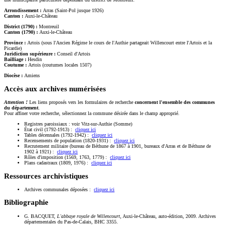
Arrondissement :
Arras (Saint-Pol jusque 1926)
Canton :
Auxi-le-Château
District (1790) :
Montreuil
Canton (1790) :
Auxi-le-Château
Province :
Artois (sous l'Ancien Régime le cours de l'Authie partageait Willencourt entre l'Artois et la
Picardie)
Juridiction supérieure :
Conseil d'Artois
Bailliage :
Hesdin
Coutume :
Artois (coutumes locales 1507)
Diocèse :
Amiens
Accès aux archives numérisées
Attention !
Les liens proposés vers les formulaires de recherche
concernent l'ensemble des communes
du département
.
Pour affiner votre recherche, sélectionnez la commune désirée dans le champ approprié.
Registres paroissiaux : voir Vitz-sur-Authie (Somme)
État civil (1792-1913) :
cliquez ici
Tables décennales (1792-1942) :
cliquez ici
Recensements de population (1820-1931) :
cliquez ici
Recrutement militaire (bureau de Béthune de 1867 à 1901, bureaux d'Arras et de Béthune de
1902 à 1921) :
cliquez ici
Rôles d'imposition (1569, 1763, 1779) :
cliquez ici
Plans cadastraux (1809, 1976) :
cliquez ici
Ressources archivistiques
Archives communales déposées :
cliquez ici
Bibliographie
G. BACQUET,
L'abbaye royale de Willencourt
, Auxi-le-Château, auto-édition, 2009. Archives
départementales du Pas-de-Calais, BHC 3355.