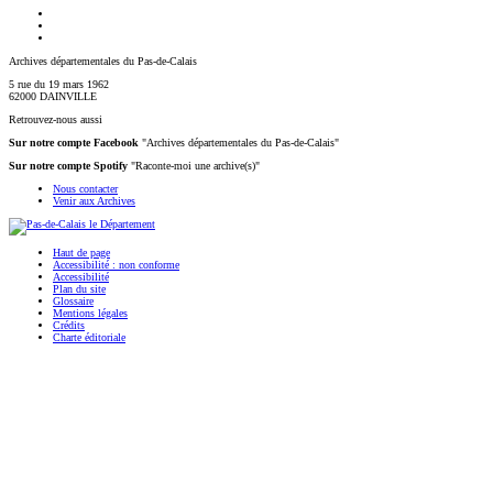
Archives départementales du Pas-de-Calais
5 rue du 19 mars 1962
62000 DAINVILLE
Retrouvez-nous aussi
Sur notre compte Facebook
"Archives départementales du Pas-de-Calais"
Sur notre compte Spotify
"Raconte-moi une archive(s)"
Nous contacter
Venir aux Archives
Haut de page
Accessibilité : non conforme
Accessibilité
Plan du site
Glossaire
Mentions légales
Crédits
Charte éditoriale