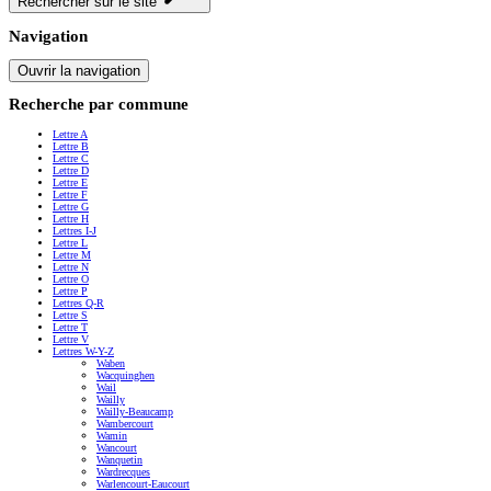
Rechercher sur le site
Navigation
Ouvrir la navigation
Recherche par commune
Lettre A
Lettre B
Lettre C
Lettre D
Lettre E
Lettre F
Lettre G
Lettre H
Lettres I-J
Lettre L
Lettre M
Lettre N
Lettre O
Lettre P
Lettres Q-R
Lettre S
Lettre T
Lettre V
Lettres W-Y-Z
Waben
Wacquinghen
Wail
Wailly
Wailly-Beaucamp
Wambercourt
Wamin
Wancourt
Wanquetin
Wardrecques
Warlencourt-Eaucourt