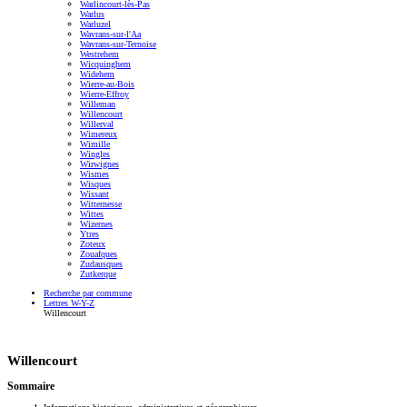
Warlincourt-lès-Pas
Warlus
Warluzel
Wavrans-sur-l'Aa
Wavrans-sur-Ternoise
Westrehem
Wicquinghem
Widehem
Wierre-au-Bois
Wierre-Effroy
Willeman
Willencourt
Willerval
Wimereux
Wimille
Wingles
Wirwignes
Wismes
Wisques
Wissant
Witternesse
Wittes
Wizernes
Ytres
Zoteux
Zouafques
Zudausques
Zutkerque
Recherche par commune
Lettres W-Y-Z
Willencourt
Willencourt
Sommaire