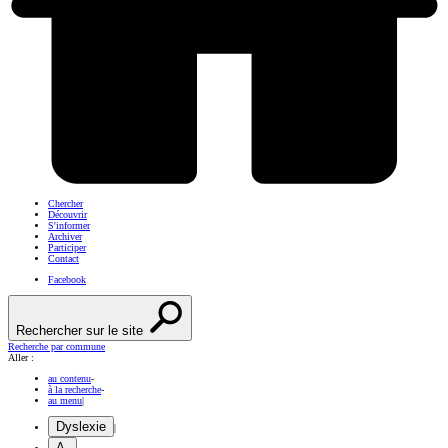
Chercher
Découvrir
S'informer
Archiver
Participer
Contact
Facebook
Rechercher sur le site
Recherche par commune
Aller :
au contenu
-
à la recherche
-
au menu
|
Dyslexie
|
A-