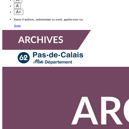
A
A+
Baisse d’audition, malentendant ou sourd, appelez-nous via
Acceo