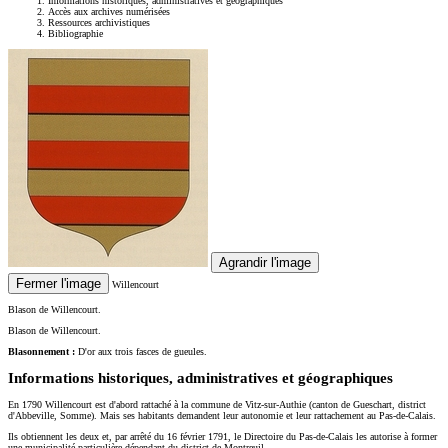
Informations historiques, administratives et géographiques
Accès aux archives numérisées
Ressources archivistiques
Bibliographie
Agrandir l'image
Fermer l'image
Willencourt
Blason de Willencourt.
Blason de Willencourt.
Blasonnement :
D'or aux trois fasces de gueules.
Informations historiques, administratives et géographiques
En 1790 Willencourt est d'abord rattaché à la commune de Vitz-sur-Authie (canton de Gueschart, district
d'Abbeville, Somme). Mais ses habitants demandent leur autonomie et leur rattachement au Pas-de-Calais.
Ils obtiennent les deux et, par arrêté du 16 février 1791, le Directoire du Pas-de-Calais les autorise à former
une municipalité particulière dépendant du district de Montreuil.