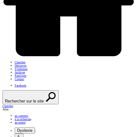
Chercher
Découvrir
S'informer
Archiver
Participer
Contact
Facebook
Rechercher sur le site
Chercher
Aller :
au contenu
-
à la recherche
-
au menu
|
Dyslexie
|
A-