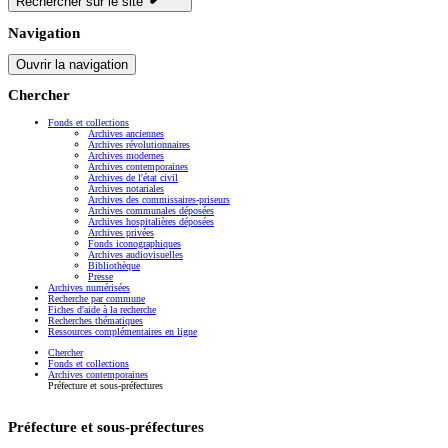
Rechercher sur le site
Navigation
Ouvrir la navigation
Chercher
Fonds et collections
Archives anciennes
Archives révolutionnaires
Archives modernes
Archives contemporaines
Archives de l'état civil
Archives notariales
Archives des commissaires-priseurs
Archives communales déposées
Archives hospitalières déposées
Archives privées
Fonds iconographiques
Archives audiovisuelles
Bibliothèque
Presse
Archives numérisées
Recherche par commune
Fiches d'aide à la recherche
Recherches thématiques
Ressources complémentaires en ligne
Chercher
Fonds et collections
Archives contemporaines
Préfecture et sous-préfectures
Préfecture et sous-préfectures