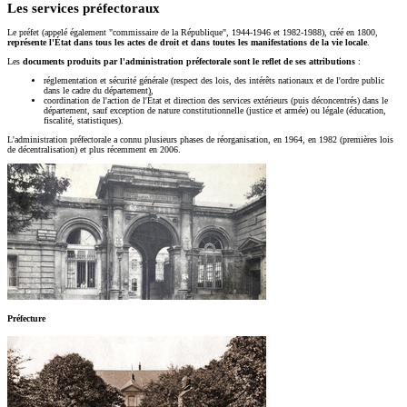
Les services préfectoraux
Le préfet (appelé également "commissaire de la République", 1944-1946 et 1982-1988), créé en 1800,
représente l'État dans tous les actes de droit et dans toutes les manifestations de la vie locale
.
Les
documents produits par l'administration préfectorale sont le reflet de ses attributions
:
réglementation et sécurité générale (respect des lois, des intérêts nationaux et de l'ordre public
dans le cadre du département),
coordination de l'action de l'État et direction des services extérieurs (puis déconcentrés) dans le
département, sauf exception de nature constitutionnelle (justice et armée) ou légale (éducation,
fiscalité, statistiques).
L'administration préfectorale a connu plusieurs phases de réorganisation, en 1964, en 1982 (premières lois
de décentralisation) et plus récemment en 2006.
Préfecture