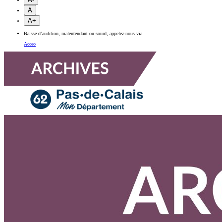
A
A+
Baisse d’audition, malentendant ou sourd, appelez-nous via
Acceo