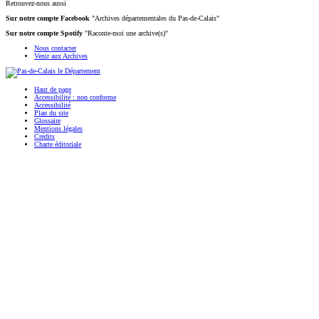
Retrouvez-nous aussi
Sur notre compte Facebook
"Archives départementales du Pas-de-Calais"
Sur notre compte Spotify
"Raconte-moi une archive(s)"
Nous contacter
Venir aux Archives
Haut de page
Accessibilité : non conforme
Accessibilité
Plan du site
Glossaire
Mentions légales
Crédits
Charte éditoriale