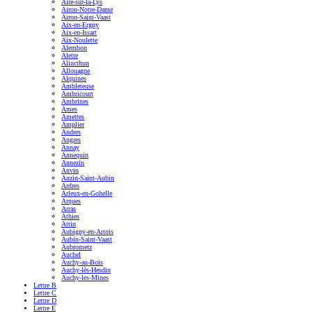
Aire-sur-la-Lys
Airon-Notre-Dame
Airon-Saint-Vaast
Aix-en-Ergny
Aix-en-Issart
Aix-Noulette
Alembon
Alette
Alincthun
Allouagne
Alquines
Ambleteuse
Ambricourt
Ambrines
Ames
Amettes
Amplier
Andres
Angres
Annay
Annequin
Annezin
Anvin
Anzin-Saint-Aubin
Ardres
Arleux-en-Gohelle
Arques
Arras
Athies
Attin
Aubigny-en-Artois
Aubin-Saint-Vaast
Aubrometz
Auchel
Auchy-au-Bois
Auchy-lès-Hesdin
Auchy-les-Mines
Lettre B
Lettre C
Lettre D
Lettre E