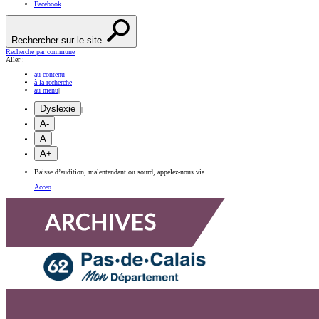
Facebook
Rechercher sur le site
Recherche par commune
Aller :
au contenu
-
à la recherche
-
au menu
|
Dyslexie
|
A-
A
A+
Baisse d’audition, malentendant ou sourd, appelez-nous via
Acceo