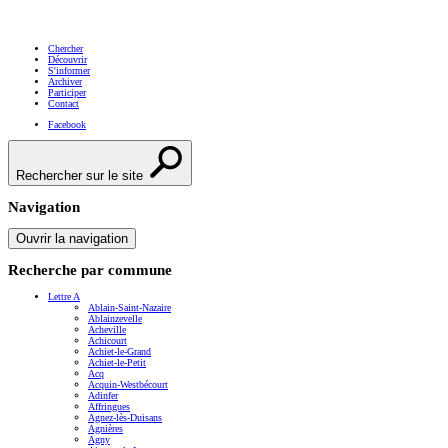
Chercher
Découvrir
S'informer
Archiver
Participer
Contact
Facebook
Rechercher sur le site
Navigation
Ouvrir la navigation
Recherche par commune
Lettre A
Ablain-Saint-Nazaire
Ablainzevelle
Acheville
Achicourt
Achiet-le-Grand
Achiet-le-Petit
Acq
Acquin-Westbécourt
Adinfer
Affringues
Agnez-lès-Duisans
Agnières
Agny