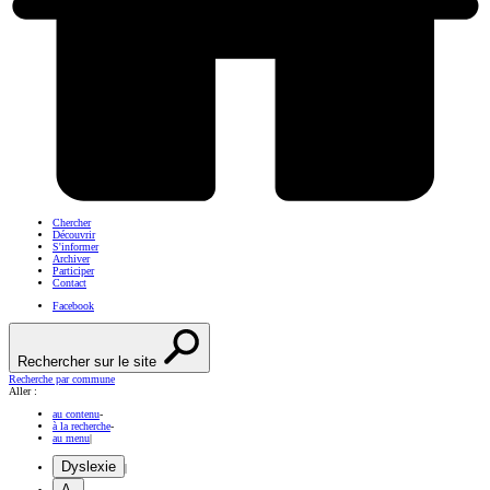
Chercher
Découvrir
S'informer
Archiver
Participer
Contact
Facebook
Rechercher sur le site
Recherche par commune
Aller :
au contenu
-
à la recherche
-
au menu
|
Dyslexie
|
A-