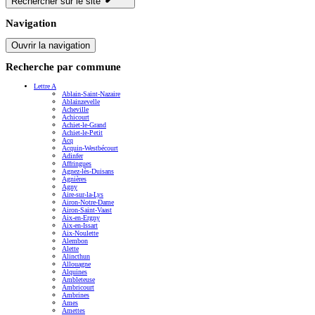
Rechercher sur le site
Navigation
Ouvrir la navigation
Recherche par commune
Lettre A
Ablain-Saint-Nazaire
Ablainzevelle
Acheville
Achicourt
Achiet-le-Grand
Achiet-le-Petit
Acq
Acquin-Westbécourt
Adinfer
Affringues
Agnez-lès-Duisans
Agnières
Agny
Aire-sur-la-Lys
Airon-Notre-Dame
Airon-Saint-Vaast
Aix-en-Ergny
Aix-en-Issart
Aix-Noulette
Alembon
Alette
Alincthun
Allouagne
Alquines
Ambleteuse
Ambricourt
Ambrines
Ames
Amettes