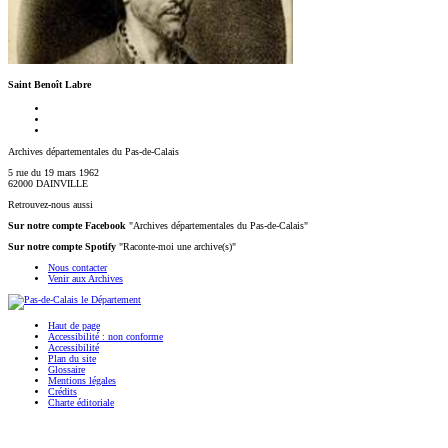
Saint Benoît Labre
Archives départementales du Pas-de-Calais
5 rue du 19 mars 1962
62000 DAINVILLE
Retrouvez-nous aussi
Sur notre compte Facebook
"Archives départementales du Pas-de-Calais"
Sur notre compte Spotify
"Raconte-moi une archive(s)"
Nous contacter
Venir aux Archives
Haut de page
Accessibilité : non conforme
Accessibilité
Plan du site
Glossaire
Mentions légales
Crédits
Charte éditoriale