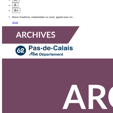
A
A+
Baisse d’audition, malentendant ou sourd, appelez-nous via
Acceo