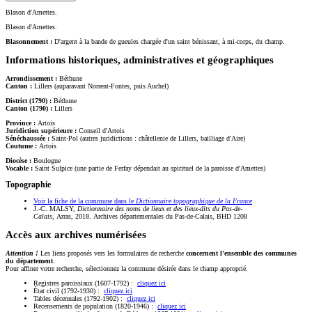
Blason d'Amettes.
Blason d'Amettes.
Blasonnement :
D'argent à la bande de gueules chargée d'un saint bénissant, à mi-corps, du champ.
Informations historiques, administratives et géographiques
Arrondissement :
Béthune
Canton :
Lillers (auparavant Norrent-Fontes, puis Auchel)
District (1790) :
Béthune
Canton (1790) :
Lillers
Province :
Artois
Juridiction supérieure :
Conseil d'Artois
Sénéchaussée :
Saint-Pol (autres juridictions : châtellenie de Lillers, bailliage d'Aire)
Coutume :
Artois
Diocèse :
Boulogne
Vocable :
Saint Sulpice (une partie de Ferfay dépendait au spirituel de la paroisse d'Amettes)
Topographie
Voir la fiche de la commune dans le
Dictionnaire topographique de la France
J.-C. MALSY,
Dictionnaire des noms de lieux et des lieux-dits du Pas-de-
Calais
, Arras, 2018. Archives départementales du Pas-de-Calais, BHD 1208
Accès aux archives numérisées
Attention !
Les liens proposés vers les formulaires de recherche
concernent l'ensemble des communes
du département
.
Pour affiner votre recherche, sélectionnez la commune désirée dans le champ approprié.
Registres paroissiaux (1607-1792) :
cliquez ici
État civil (1792-1930) :
cliquez ici
Tables décennales (1792-1902) :
cliquez ici
Recensements de population (1820-1946) :
cliquez ici