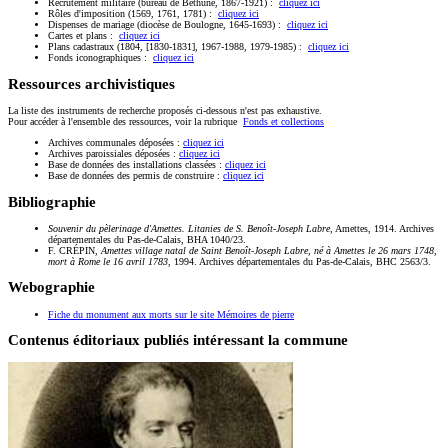
Recrutement militaire (bureau de Béthune, 1867-1921) :
cliquez ici
Rôles d'imposition (1569, 1761, 1781) :
cliquez ici
Dispenses de mariage (diocèse de Boulogne, 1645-1693) :
cliquez ici
Cartes et plans :
cliquez ici
Plans cadastraux (1804, [1830-1831], 1967-1988, 1979-1985) :
cliquez ici
Fonds iconographiques :
cliquez ici
Ressources archivistiques
La liste des instruments de recherche proposés ci-dessous n'est pas exhaustive.
Pour accéder à l'ensemble des ressources, voir la rubrique
Fonds et collections
Archives communales déposées :
cliquez ici
Archives paroissiales déposées :
cliquez ici
Base de données des installations classées :
cliquez ici
Base de données des permis de construire :
cliquez ici
Bibliographie
Souvenir du pèlerinage d'Amettes. Litanies de S. Benoît-Joseph Labre
, Amettes, 1914. Archives
départementales du Pas-de-Calais, BHA 1040/23.
F. CRÉPIN,
Amettes village natal de Saint Benoît-Joseph Labre, né à Amettes le 26 mars 1748,
mort à Rome le 16 avril 1783
, 1994. Archives départementales du Pas-de-Calais, BHC 2563/3.
Webographie
Fiche du monument aux morts sur le site Mémoires de pierre
Contenus éditoriaux publiés intéressant la commune