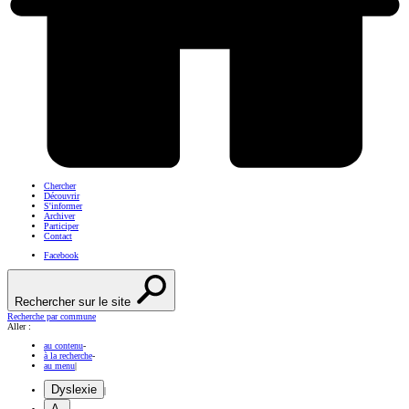
Chercher
Découvrir
S'informer
Archiver
Participer
Contact
Facebook
Rechercher sur le site
Recherche par commune
Aller :
au contenu
-
à la recherche
-
au menu
|
Dyslexie
|
A-