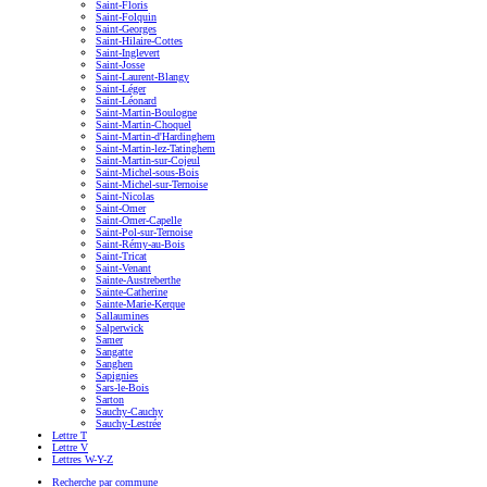
Saint-Floris
Saint-Folquin
Saint-Georges
Saint-Hilaire-Cottes
Saint-Inglevert
Saint-Josse
Saint-Laurent-Blangy
Saint-Léger
Saint-Léonard
Saint-Martin-Boulogne
Saint-Martin-Choquel
Saint-Martin-d'Hardinghem
Saint-Martin-lez-Tatinghem
Saint-Martin-sur-Cojeul
Saint-Michel-sous-Bois
Saint-Michel-sur-Ternoise
Saint-Nicolas
Saint-Omer
Saint-Omer-Capelle
Saint-Pol-sur-Ternoise
Saint-Rémy-au-Bois
Saint-Tricat
Saint-Venant
Sainte-Austreberthe
Sainte-Catherine
Sainte-Marie-Kerque
Sallaumines
Salperwick
Samer
Sangatte
Sanghen
Sapignies
Sars-le-Bois
Sarton
Sauchy-Cauchy
Sauchy-Lestrée
Lettre T
Lettre V
Lettres W-Y-Z
Recherche par commune