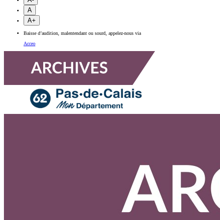
A
A+
Baisse d’audition, malentendant ou sourd, appelez-nous via
Acceo