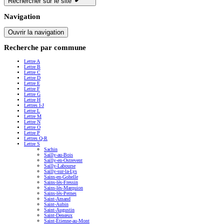
Rechercher sur le site
Navigation
Ouvrir la navigation
Recherche par commune
Lettre A
Lettre B
Lettre C
Lettre D
Lettre E
Lettre F
Lettre G
Lettre H
Lettres I-J
Lettre L
Lettre M
Lettre N
Lettre O
Lettre P
Lettres Q-R
Lettre S
Sachin
Sailly-au-Bois
Sailly-en-Ostrevent
Sailly-Labourse
Sailly-sur-la-Lys
Sains-en-Gohelle
Sains-lès-Fressin
Sains-lès-Marquion
Sains-lès-Pernes
Saint-Amand
Saint-Aubin
Saint-Augustin
Saint-Denœux
Saint-Étienne-au-Mont