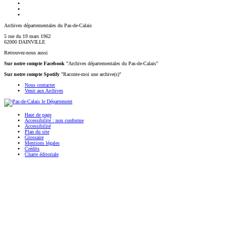
Archives départementales du Pas-de-Calais
5 rue du 19 mars 1962
62000 DAINVILLE
Retrouvez-nous aussi
Sur notre compte Facebook
"Archives départementales du Pas-de-Calais"
Sur notre compte Spotify
"Raconte-moi une archive(s)"
Nous contacter
Venir aux Archives
Haut de page
Accessibilité : non conforme
Accessibilité
Plan du site
Glossaire
Mentions légales
Crédits
Charte éditoriale