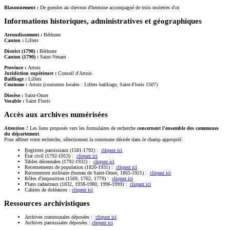
Blasonnement :
De gueules au chevron d'hermine accompagné de trois molettes d'or.
Informations historiques, administratives et géographiques
Arrondissement :
Béthune
Canton :
Lillers
District (1790) :
Béthune
Canton (1790) :
Saint-Venant
Province :
Artois
Juridiction supérieure :
Conseil d'Artois
Bailliage :
Lillers
Coutume :
Artois (coutumes locales : Lillers bailliage, Saint-Floris 1507)
Diocèse :
Saint-Omer
Vocable :
Saint Floris
Accès aux archives numérisées
Attention !
Les liens proposés vers les formulaires de recherche
concernent l'ensemble des communes
du département
.
Pour affiner votre recherche, sélectionnez la commune désirée dans le champ approprié.
Registres paroissiaux (1581-1792) :
cliquez ici
État civil (1792-1913) :
cliquez ici
Tables décennales (1792-1932) :
cliquez ici
Recensements de population (1820-1931) :
cliquez ici
Recrutement militaire (bureau de Saint-Omer, 1865-1921) :
cliquez ici
Rôles d'imposition (1569, 1762, 1779) :
cliquez ici
Plans cadastraux (1832, 1938-1980, 1996-1999) :
cliquez ici
Cahiers de doléances :
cliquez ici
Ressources archivistiques
Archives communales déposées :
cliquez ici
Archives paroissiales déposées :
cliquez ici