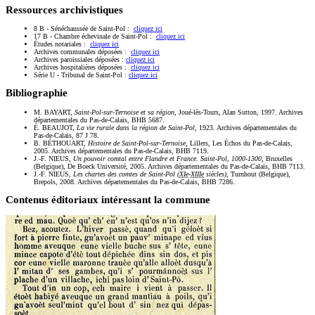
Ressources archivistiques
8 B - Sénéchaussée de Saint-Pol :
cliquez ici
17 B - Chambre échevinale de Saint-Pol :
cliquez ici
Études notariales :
cliquez ici
Archives communales déposées :
cliquez ici
Archives paroissiales déposées :
cliquez ici
Archives hospitalières déposées :
cliquez ici
Série U - Tribunal de Saint-Pol :
cliquez ici
Bibliographie
M. BAYART,
Saint-Pol-sur-Ternoise et sa région
, Joué-lès-Tours, Alan Sutton, 1997. Archives
départementales du Pas-de-Calais, BHB 5687.
É. BEAUJOT,
La vie rurale dans la région de Saint-Pol
, 1923. Archives départementales du
Pas-de-Calais, 87 J 78.
B. BÉTHOUART,
Histoire de Saint-Pol-sur-Ternoise
, Lillers, Les Échos du Pas-de-Calais,
2005. Archives départementales du Pas-de-Calais, BHB 7119.
J.-F. NIEUS,
Un pouvoir comtal entre Flandre et France. Saint-Pol, 1000-1300
, Bruxelles
(Belgique), De Boeck Université, 2005. Archives départementales du Pas-de-Calais, BHB 7113.
J.-F. NIEUS,
Les chartes des comtes de Saint-Pol (
XIe
-
XIIIe
siècles)
, Turnhout (Belgique),
Brepols, 2008. Archives départementales du Pas-de-Calais, BHB 7286.
Contenus éditoriaux intéressant la commune