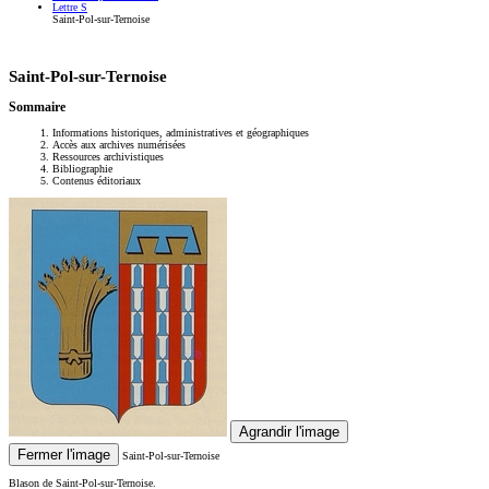
Lettre S
Saint-Pol-sur-Ternoise
Saint-Pol-sur-Ternoise
Sommaire
Informations historiques, administratives et géographiques
Accès aux archives numérisées
Ressources archivistiques
Bibliographie
Contenus éditoriaux
Agrandir l'image
Fermer l'image
Saint-Pol-sur-Ternoise
Blason de Saint-Pol-sur-Ternoise.