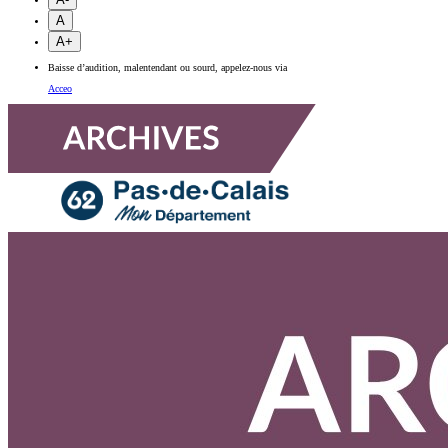
A
A+
Baisse d’audition, malentendant ou sourd, appelez-nous via
Acceo