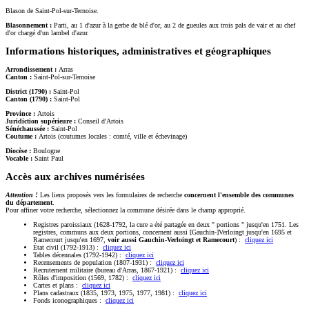
Blason de Saint-Pol-sur-Ternoise.
Blasonnement :
Parti, au 1 d'azur à la gerbe de blé d'or, au 2 de gueules aux trois pals de vair et au chef
d'or chargé d'un lambel d'azur.
Informations historiques, administratives et géographiques
Arrondissement :
Arras
Canton :
Saint-Pol-sur-Ternoise
District (1790) :
Saint-Pol
Canton (1790) :
Saint-Pol
Province :
Artois
Juridiction supérieure :
Conseil d'Artois
Sénéchaussée :
Saint-Pol
Coutume :
Artois (coutumes locales : comté, ville et échevinage)
Diocèse :
Boulogne
Vocable :
Saint Paul
Accès aux archives numérisées
Attention !
Les liens proposés vers les formulaires de recherche
concernent l'ensemble des communes
du département
.
Pour affiner votre recherche, sélectionnez la commune désirée dans le champ approprié.
Registres paroissiaux (1628-1792, la cure a été partagée en deux " portions " jusqu'en 1751. Les
registres, communs aux deux portions, concernent aussi [Gauchin-]Verloingt jusqu'en 1695 et
Ramecourt jusqu'en 1697,
voir aussi Gauchin-Verloingt et Ramecourt
) :
cliquez ici
État civil (1792-1913) :
cliquez ici
Tables décennales (1792-1942) :
cliquez ici
Recensements de population (1807-1931) :
cliquez ici
Recrutement militaire (bureau d'Arras, 1867-1921) :
cliquez ici
Rôles d'imposition (1569, 1782) :
cliquez ici
Cartes et plans :
cliquez ici
Plans cadastraux (1835, 1973, 1975, 1977, 1981) :
cliquez ici
Fonds iconographiques :
cliquez ici