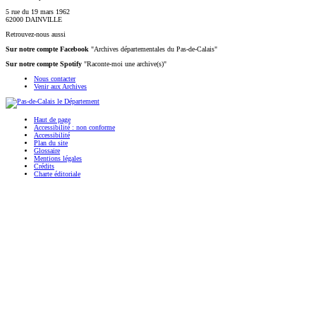
5 rue du 19 mars 1962
62000 DAINVILLE
Retrouvez-nous aussi
Sur notre compte Facebook
"Archives départementales du Pas-de-Calais"
Sur notre compte Spotify
"Raconte-moi une archive(s)"
Nous contacter
Venir aux Archives
Haut de page
Accessibilité : non conforme
Accessibilité
Plan du site
Glossaire
Mentions légales
Crédits
Charte éditoriale