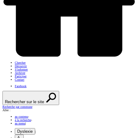
Chercher
Découvrir
S'informer
Archiver
Participer
Contact
Facebook
Rechercher sur le site
Recherche par commune
Aller :
au contenu
-
à la recherche
-
au menu
|
Dyslexie
|
A-