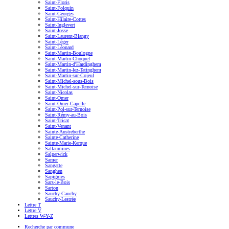
Saint-Floris
Saint-Folquin
Saint-Georges
Saint-Hilaire-Cottes
Saint-Inglevert
Saint-Josse
Saint-Laurent-Blangy
Saint-Léger
Saint-Léonard
Saint-Martin-Boulogne
Saint-Martin-Choquel
Saint-Martin-d'Hardinghem
Saint-Martin-lez-Tatinghem
Saint-Martin-sur-Cojeul
Saint-Michel-sous-Bois
Saint-Michel-sur-Ternoise
Saint-Nicolas
Saint-Omer
Saint-Omer-Capelle
Saint-Pol-sur-Ternoise
Saint-Rémy-au-Bois
Saint-Tricat
Saint-Venant
Sainte-Austreberthe
Sainte-Catherine
Sainte-Marie-Kerque
Sallaumines
Salperwick
Samer
Sangatte
Sanghen
Sapignies
Sars-le-Bois
Sarton
Sauchy-Cauchy
Sauchy-Lestrée
Lettre T
Lettre V
Lettres W-Y-Z
Recherche par commune