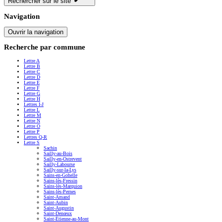
Rechercher sur le site
Navigation
Ouvrir la navigation
Recherche par commune
Lettre A
Lettre B
Lettre C
Lettre D
Lettre E
Lettre F
Lettre G
Lettre H
Lettres I-J
Lettre L
Lettre M
Lettre N
Lettre O
Lettre P
Lettres Q-R
Lettre S
Sachin
Sailly-au-Bois
Sailly-en-Ostrevent
Sailly-Labourse
Sailly-sur-la-Lys
Sains-en-Gohelle
Sains-lès-Fressin
Sains-lès-Marquion
Sains-lès-Pernes
Saint-Amand
Saint-Aubin
Saint-Augustin
Saint-Denœux
Saint-Étienne-au-Mont