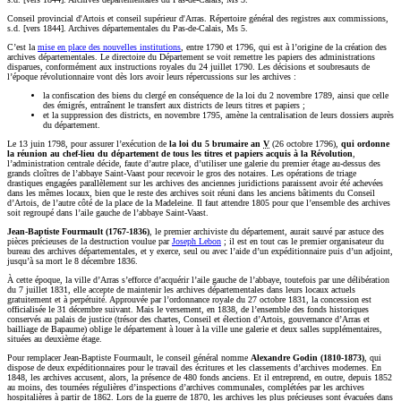
Conseil provincial d'Artois et conseil supérieur d'Arras. Répertoire général des registres aux commissions,
s.d. [vers 1844]. Archives départementales du Pas-de-Calais, Ms 5.
C’est la
mise en place des nouvelles institutions
, entre 1790 et 1796, qui est à l’origine de la création des
archives départementales. Le directoire du Département se voit remettre les papiers des administrations
disparues, conformément aux instructions royales du 24 juillet 1790. Les décisions et soubresauts de
l’époque révolutionnaire vont dès lors avoir leurs répercussions sur les archives :
la confiscation des biens du clergé en conséquence de la loi du 2 novembre 1789, ainsi que celle
des émigrés, entraînent le transfert aux districts de leurs titres et papiers ;
et la suppression des districts, en novembre 1795, amène la centralisation de leurs dossiers auprès
du département.
Le 13 juin 1798, pour assurer l’exécution de
la loi du 5 brumaire an
V
(26 octobre 1796),
qui ordonne
la réunion au chef-lieu du département de tous les titres et papiers acquis à la Révolution
,
l’administration centrale décide, faute d’autre place, d’utiliser une galerie du premier étage au-dessus des
grands cloîtres de l’abbaye Saint-Vaast pour recevoir le gros des notaires. Les opérations de triage
drastiques engagées parallèlement sur les archives des anciennes juridictions paraissent avoir été achevées
dans les mêmes locaux, bien que le reste des archives soit réuni dans les anciens bâtiments du Conseil
d’Artois, de l’autre côté de la place de la Madeleine. Il faut attendre 1805 pour que l’ensemble des archives
soit regroupé dans l’aile gauche de l’abbaye Saint-Vaast.
Jean-Baptiste Fourmault (1767-1836)
, le premier archiviste du département, aurait sauvé par astuce des
pièces précieuses de la destruction voulue par
Joseph Lebon
; il est en tout cas le premier organisateur du
bureau des archives départementales, et y exerce, seul ou avec l’aide d’un expéditionnaire puis d’un adjoint,
jusqu’à sa mort le 8 décembre 1836.
À cette époque, la ville d’Arras s’efforce d’acquérir l’aile gauche de l’abbaye, toutefois par une délibération
du 7 juillet 1831, elle accepte de maintenir les archives départementales dans leurs locaux actuels
gratuitement et à perpétuité. Approuvée par l’ordonnance royale du 27 octobre 1831, la concession est
officialisée le 31 décembre suivant. Mais le versement, en 1838, de l’ensemble des fonds historiques
conservés au palais de justice (trésor des chartes, Conseil et élection d’Artois, gouvernance d’Arras et
bailliage de Bapaume) oblige le département à louer à la ville une galerie et deux salles supplémentaires,
situées au deuxième étage.
Pour remplacer Jean-Baptiste Fourmault, le conseil général nomme
Alexandre Godin (1810-1873)
, qui
dispose de deux expéditionnaires pour le travail des écritures et les classements d’archives modernes. En
1848, les archives accusent, alors, la présence de 480 fonds anciens. Et il entreprend, en outre, depuis 1852
au moins, des tournées régulières d’inspections d’archives communales, complétées par les archives
hospitalières à partir de 1862. Lors de la guerre de 1870, les archives les plus précieuses sont évacuées dans