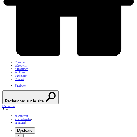
Chercher
Découvrir
S'informer
Archiver
Participer
Contact
Facebook
Rechercher sur le site
S'informer
Aller :
au contenu
-
à la recherche
-
au menu
|
Dyslexie
|
A-