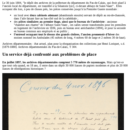
Le 30 juin 1804,
le dépôt des archives de la préfecture du département du Pas-de-Calais, qui étoit placé à
l’ancien local du département, est transféré à la Sénatorie [sic], ci-devant abbaye de Saint-Vaast
. Elles
occupent dès lors, à peu de choses près, les pièces conservées jusqu’à la Première Guerre mondiale :
un local avec
deux cabinets attenant
(abandonnés ensuite) servant de dépôt au rez-de-chaussée,
dans l’aile faisant face au bas-côté sud de la cathédrale ;
des
pièces similaires au premier étage, ainsi que le bureau de l’archiviste
: ancienne
"chambre aux chartes" de l’abbaye Saint-Vaast , ces salles seront transformées pour les premières
en logement de l’archiviste en 1836, puis en bureau avec antichambre (1894), et pour la seconde
en bureau commun aux employés et au public ;
l’entresol occupant tout le dessus des grands cloîtres, l’ancien promenoir d’hiver
des
moines nommé les Ambulades (45 mètres de long, 4 mètres 60 de large et 2 mètres 30 de haut).
Archives départementales : état actuel, plan pour la réorganisation des collections par Henri Loriquet, s.d.
[1879-1880]. Archives départementales du Pas-de-Calais, T 304.
Un service déjà confronté aux problèmes de place
En juillet 1897, les archives départementales comptent 5 770 mètres de rayonnages.
Mais qu’est-ce
que tout cela quand, en 18 ans, il entre dans un dépôt 30 000 liasses de papiers modernes et plus de 20 000
liasses de réintégrations historiques ?