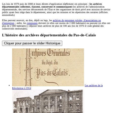
Les lois de 1979 puis de 2008 et leurs décrets d'application réaffirment ces principes :
les archives
départementales collectent, classent, conservent et communiquent
les archives de l'administration
départementale, des services déconcentrés de l'État et des organismes de droit privé avec mission de service
public ayant leur siège dans le département, ainsi que les minutes et les répertoires des notaires (officiers
ministériels)
Elles peuvent recevoir, en don, dépôt ou legs, les
archives de personnes privées, d'associations ou
d'entreprises
; enfin, les
communes
doivent (si elles ont moins de 2 000 habitants) ou peuvent (si elles ont
plus de 2 000 habitants) y déposer leurs archives de plus de 100 ans (loi de 1970 et code général des
collectivités territoriales).
L'histoire des archives départementales du Pas-de-Calais
Cliquer pour passer le slider Historique
Les archives de la
Révolution à 1914