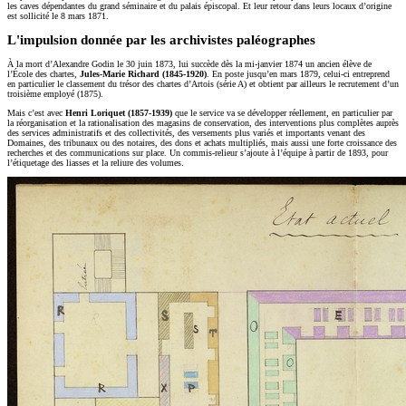
les caves dépendantes du grand séminaire et du palais épiscopal. Et leur retour dans leurs locaux d’origine
est sollicité le 8 mars 1871.
L'impulsion donnée par les archivistes paléographes
À la mort d’Alexandre Godin le 30 juin 1873, lui succède dès la mi-janvier 1874 un ancien élève de
l’École des chartes,
Jules-Marie Richard (1845-1920)
. En poste jusqu’en mars 1879, celui-ci entreprend
en particulier le classement du trésor des chartes d’Artois (série A) et obtient par ailleurs le recrutement d’un
troisième employé (1875).
Mais c’est avec
Henri Loriquet (1857-1939)
que le service va se développer réellement, en particulier par
la réorganisation et la rationalisation des magasins de conservation, des interventions plus complètes auprès
des services administratifs et des collectivités, des versements plus variés et importants venant des
Domaines, des tribunaux ou des notaires, des dons et achats multipliés, mais aussi une forte croissance des
recherches et des communications sur place. Un commis-relieur s’ajoute à l’équipe à partir de 1893, pour
l’étiquetage des liasses et la reliure des volumes.