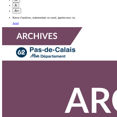
A
A+
Baisse d’audition, malentendant ou sourd, appelez-nous via
Acceo