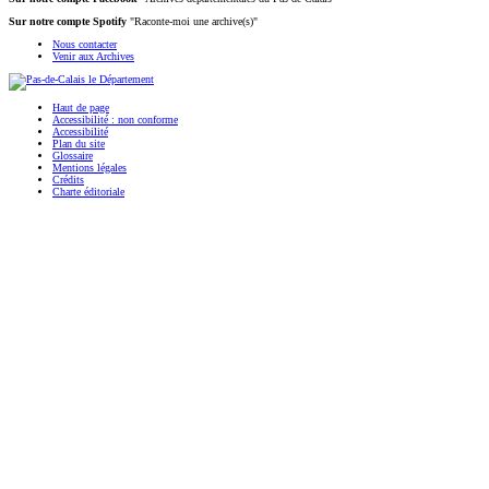
Sur notre compte Spotify
"Raconte-moi une archive(s)"
Nous contacter
Venir aux Archives
Haut de page
Accessibilité : non conforme
Accessibilité
Plan du site
Glossaire
Mentions légales
Crédits
Charte éditoriale