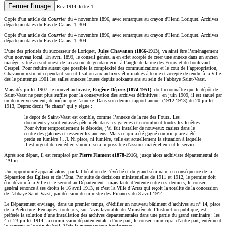
Fermer l'image
Rev-1914_lettre_T
Copie d'un article du
Courrier
du 4 novembre 1896, avec remarques au crayon d'Henri Loriquet. Archives
départementales du Pas-de-Calais, T 304.
Copie d'un article du
Courrier
du 4 novembre 1896, avec remarques au crayon d'Henri Loriquet. Archives
départementales du Pas-de-Calais, T 304.
L’une des priorités du successeur de Loriquet,
Jules Chavanon (1866-1913)
, va ainsi être l’aménagement
d’un nouveau local. En avril 1899, le conseil général a en effet accepté de créer une annexe dans un ancien
manège, situé au sud-ouest de la caserne de gendarmerie, à l’angle de la rue des Fours et du boulevard
Crespel. Pour réduire autant que possible la complexité des communications et le coût de l’appropriation,
Chavanon restreint cependant son utilisation aux archives éliminables à terme et accepte de rendre à la Ville
dès le printemps 1901 les salles annexes louées depuis soixante ans au sein de l’abbaye Saint-Vaast.
Mais dès juillet 1907, le nouvel archiviste,
Eugène Déprez (1874-1951)
, doit reconnaître que le dépôt de
Saint-Vaast ne peut plus suffire pour la conservation des archives définitives : en juin 1909, il est saturé par
un dernier versement, de même que l’annexe. Dans son dernier rapport annuel (1912-1913) du 20 juillet
1913, Déprez décrit "le chaos" qui y règne :
le dépôt de Saint-Vaast est comble, comme l’annexe de la rue des Fours. Les
documents y sont entassés pêle-mêle dans les galeries et encombrent toutes les fenêtres.
Pour éviter temporairement le désordre, j’ai fait installer de nouveaux casiers dans le
centre des galeries et resserrer les anciens. Mais ce qui a été gagné comme place a été
perdu en lumière […]. Ni place, ni lumière, telle est actuellement la situation à laquelle
il est urgent de remédier, sinon il sera impossible d’assurer matériellement le service.
Après son départ, il est remplacé par
Pierre Flament (1878-1916)
, jusqu’alors archiviste départemental de
l’Allier.
Une opportunité apparaît alors, par la libération de l’évêché et du grand séminaire en conséquence de la
Séparation des Églises et de l’État. Par suite de décisions ministérielles de 1911 et 1912, le premier doit
être dévolu à la Ville et le second au Département ; mais faute d’entente entre ces derniers, le conseil
général renonce à ses droits le 16 avril 1913, et c’est la Ville d’Arras qui reçoit la totalité de la concession
de l’abbaye Saint-Vaast, par décision du ministre des Finances du 8 avril 1914.
Le Département envisage, dans un premier temps, d’édifier un nouveau bâtiment d’archives au n° 14, place
de la Préfecture. Peu après, toutefois, sur l’avis favorable du Ministère de l’Instruction publique, est
préférée la solution d’une installation des archives départementales dans une partie du grand séminaire : les
4 et 23 juillet 1914, la commission départementale, d’une part, le conseil municipal d’autre part, entérinent