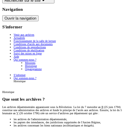
Rechercher sur le site
Navigation
Ouvrir la navigation
S'informer
Venir aux archives
Actualités
Fonctionnement de la salle de lecture
Conditions d'accès aux documents
Conditions de reproductions
Conditions de réutilisation
Suivi des mises en ligne
Aide
Qui sommes-nous ?
Missions
Historique
Organigramme
S'informer
Qui sommes-nous ?
Historique
Historique
Que sont les archives ?
Les archives départementales apparaissent sous la Révolution. La loi du 7 messidor an
II
(25 juin 1794)
constitue une administration des archives et fonde le principe de l’accès aux archives. Ensuite, la loi du 5
brumaire an
V
(26 octobre 1796) crée un service d’archives par département qui gère :
les archives de l'administration départementale,
les papiers des intendances, des juridictions supprimées de l'Ancien Régime,
les archives concernant les biens nationaux (ecclésiastiques et émigrés).