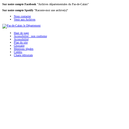
Sur notre compte Facebook
"Archives départementales du Pas-de-Calais"
Sur notre compte Spotify
"Raconte-moi une archive(s)"
Nous contacter
Venir aux Archives
Haut de page
Accessibilité : non conforme
Accessibilité
Plan du site
Glossaire
Mentions légales
Crédits
Charte éditoriale