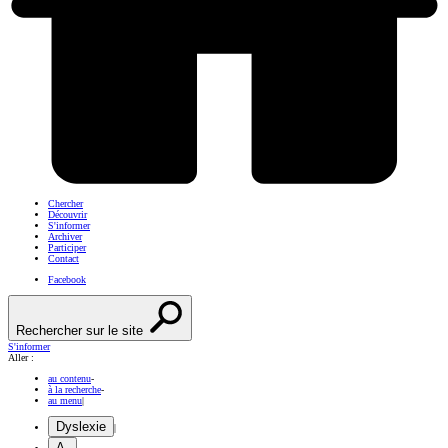
Chercher
Découvrir
S'informer
Archiver
Participer
Contact
Facebook
Rechercher sur le site
S'informer
Aller :
au contenu
-
à la recherche
-
au menu
|
Dyslexie
|
A-