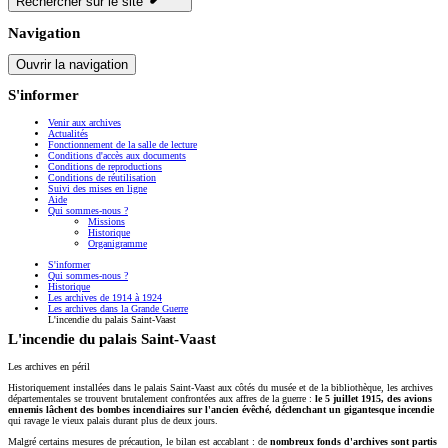
Rechercher sur le site
Navigation
Ouvrir la navigation
S'informer
Venir aux archives
Actualités
Fonctionnement de la salle de lecture
Conditions d'accès aux documents
Conditions de reproductions
Conditions de réutilisation
Suivi des mises en ligne
Aide
Qui sommes-nous ?
Missions
Historique
Organigramme
S'informer
Qui sommes-nous ?
Historique
Les archives de 1914 à 1924
Les archives dans la Grande Guerre
L'incendie du palais Saint-Vaast
L'incendie du palais Saint-Vaast
Les archives en péril
Historiquement installées dans le palais Saint-Vaast aux côtés du musée et de la bibliothèque, les archives
départementales se trouvent brutalement confrontées aux affres de la guerre :
le 5 juillet 1915, des avions
ennemis lâchent des bombes incendiaires sur l'ancien évêché, déclenchant un gigantesque incendie
qui ravage le vieux palais durant plus de deux jours.
Malgré certains mesures de précaution, le bilan est accablant : de
nombreux fonds d'archives sont partis