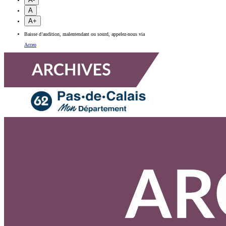
A
A+
Baisse d’audition, malentendant ou sourd, appelez-nous via
Acceo