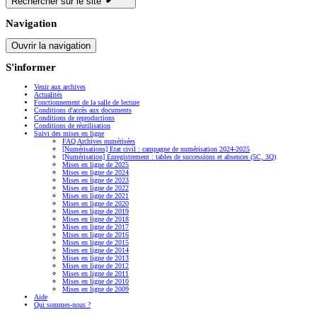
Rechercher sur le site
Navigation
Ouvrir la navigation
S'informer
Venir aux archives
Actualités
Fonctionnement de la salle de lecture
Conditions d'accès aux documents
Conditions de reproductions
Conditions de réutilisation
Suivi des mises en ligne
FAQ Archives numérisées
[Numérisations] Etat civil : campagne de numérisation 2024-2025
[Numérisation] Enregistrement : tables de successions et absences (5C, 3Q)
Mises en ligne de 2025
Mises en ligne de 2024
Mises en ligne de 2023
Mises en ligne de 2022
Mises en ligne de 2021
Mises en ligne de 2020
Mises en ligne de 2019
Mises en ligne de 2018
Mises en ligne de 2017
Mises en ligne de 2016
Mises en ligne de 2015
Mises en ligne de 2014
Mises en ligne de 2013
Mises en ligne de 2012
Mises en ligne de 2011
Mises en ligne de 2010
Mises en ligne de 2009
Aide
Qui sommes-nous ?