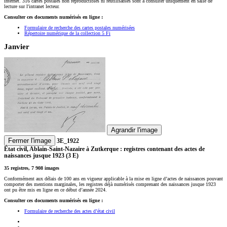
internet. 316 cartes postales non reproductibles ni réutilisables sont à consulter uniquement en salle de
lecture sur l'intranet lecteur.
Consulter ces documents numérisés en ligne :
Formulaire de recherche des cartes postales numérisées
Répertoire numérique de la collection 5 Fi
Janvier
Agrandir l'image
Fermer l'image
3E_1922
État civil, Ablain-Saint-Nazaire à Zutkerque : registres contenant des actes de
naissances jusque 1923 (3 E)
35 registres, 7 908 images
Conformément aux délais de 100 ans en vigueur applicable à la mise en ligne d’actes de naissances pouvant
comporter des mentions marginales, les registres déjà numérisés comprenant des naissances jusque 1923
ont pu être mis en ligne en ce début d’année 2024.
Consulter ces documents numérisés en ligne :
Formulaire de recherche des actes d’état civil