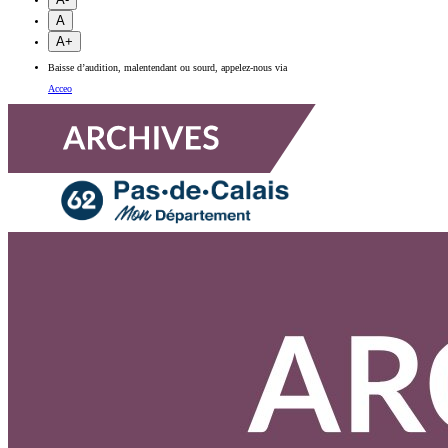
A
A+
Baisse d’audition, malentendant ou sourd, appelez-nous via
Acceo