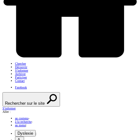
Chercher
Découvrir
S'informer
Archiver
Participer
Contact
Facebook
Rechercher sur le site
S'informer
Aller :
au contenu
-
à la recherche
-
au menu
|
Dyslexie
|
A-