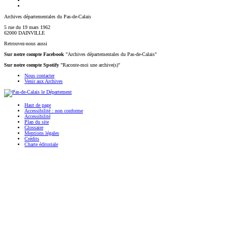
Archives départementales du Pas-de-Calais
5 rue du 19 mars 1962
62000 DAINVILLE
Retrouvez-nous aussi
Sur notre compte Facebook
"Archives départementales du Pas-de-Calais"
Sur notre compte Spotify
"Raconte-moi une archive(s)"
Nous contacter
Venir aux Archives
Haut de page
Accessibilité : non conforme
Accessibilité
Plan du site
Glossaire
Mentions légales
Crédits
Charte éditoriale